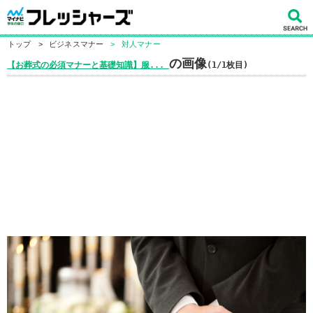
トップ
>
ビジネスマナー
>
対人マナー
の画像
【お葬式の必須マナーと基礎知識】服...
(1/1枚目)