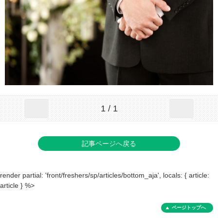
1 / 1
記事ページへ戻る
render partial: 'front/freshers/sp/articles/bottom_aja', locals: { article:
article } %>
ページトップへ