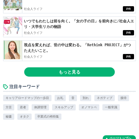
社会人ライフ
PR
いつでもわたしは前を向く。「女の子の日」を前向きに♪社会人エ
リ・大学生リカの物語
社会人ライフ
PR
視点を変えれば、世の中は変わる。「Rethink PROJECT」がつ
たえたいこと。
社会人ライフ
PR
もっと見る
注目キーワード
キャリアロードマップの一歩目
お礼
音
別れ
ネガティブ
接待
方言
若者
体調管理
スキルアップ
オノマトペ
一般常識
秘書
オタク
卒業式の袴特集
ページトップへ