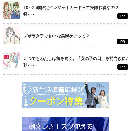
18～25歳限定クレジットカードって実際お得なの？
特...
PR
ズボラ女子でもOKな美脚ケアって？
PR
いつでもわたしは前を向く。「女の子の日」を前向きに♪
社...
PR