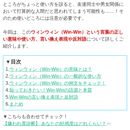
ところがちょっと使い方を誤ると、友達同士や男女関係に
おいて打算的な人間だと思われてしまう可能性も……！そ
のため使いどころには注意が必要です。
今回は、この
ウィンウィン（Win-Win）という言葉の正し
い意味や使い方、言い換え表現や反対語
について詳しくご
紹介します。
▼目次
1.
ウィンウィン（Win-Win）の意味とは？
2.
ウィンウィン（Win-Win）の一般的な使い方
3.
ウィンウィン（Win-Win）の例文をチェック！
4.
知っておきたい！Win-Winの語源と本質
5.
Win-Winの言い換え表現と反対語
6.
まとめ
▼こちらも合わせてチェック！
【嫌われ度診断】 あなたの好感度はどれくらい？