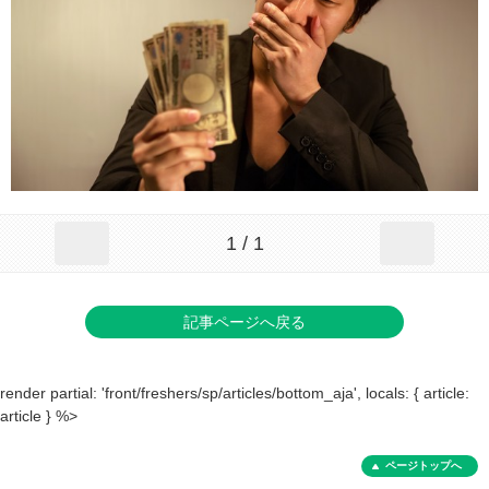
1 / 1
記事ページへ戻る
render partial: 'front/freshers/sp/articles/bottom_aja', locals: { article:
article } %>
ページトップへ