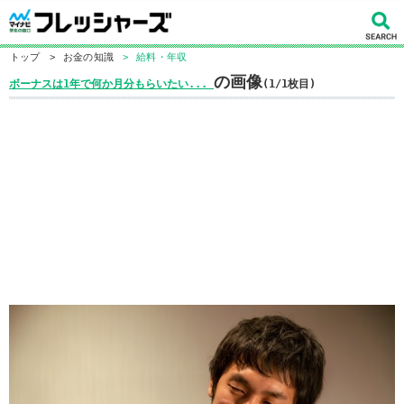
トップ
>
お金の知識
>
給料・年収
の画像
ボーナスは1年で何か月分もらいたい...
(1/1枚目)