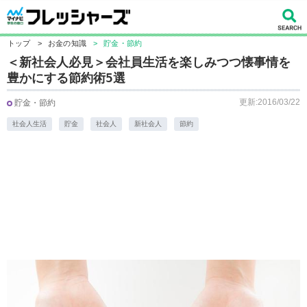
トップ
>
お金の知識
>
貯金・節約
＜新社会人必見＞会社員生活を楽しみつつ懐事情を
豊かにする節約術5選
更新:2016/03/22
貯金・節約
社会人生活
貯金
社会人
新社会人
節約