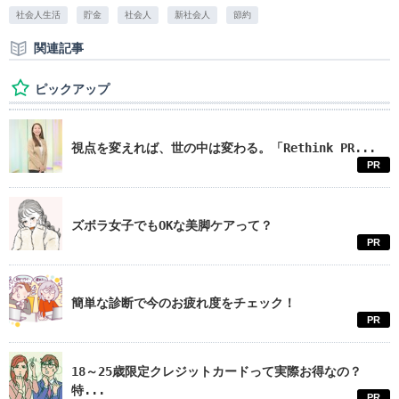
社会人生活
貯金
社会人
新社会人
節約
関連記事
ピックアップ
視点を変えれば、世の中は変わる。「Rethink PR...
PR
ズボラ女子でもOKな美脚ケアって？
PR
簡単な診断で今のお疲れ度をチェック！
PR
18～25歳限定クレジットカードって実際お得なの？
特...
PR