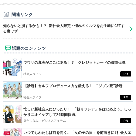
関連リンク
知らないと損するかも！？ 新社会人限定・憧れのクルマをお手軽にGETす
る裏ワザ
話題のコンテンツ
ウワサの真実がここにある！？ クレジットカードの都市伝説
社会人ライフ
PR
【診断】セルフプロデュース力を鍛える！ “ジブン観”診断
社会人ライフ
PR
忙しい新社会人にぴったり！ 「朝リフレア」をはじめよう。しっ
かりニオイケアして24時間快適。
身だしなみ・ビジネスアイテム
PR
いつでもわたしは前を向く。「女の子の日」を前向きに♪社会人エ