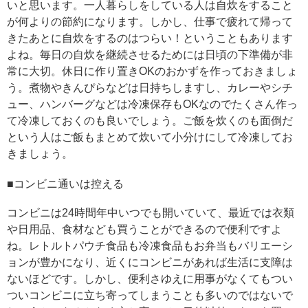
いと思います。一人暮らしをしている人は自炊をすること
が何よりの節約になります。しかし、仕事で疲れて帰って
きたあとに自炊をするのはつらい！ということもあります
よね。毎日の自炊を継続させるためには日頃の下準備が非
常に大切。休日に作り置きOKのおかずを作っておきましょ
う。煮物やきんぴらなどは日持ちしますし、カレーやシチ
ュー、ハンバーグなどは冷凍保存もOKなのでたくさん作っ
て冷凍しておくのも良いでしょう。ご飯を炊くのも面倒だ
という人はご飯もまとめて炊いて小分けにして冷凍してお
きましょう。
■コンビニ通いは控える
コンビニは24時間年中いつでも開いていて、最近では衣類
や日用品、食材なども買うことができるので便利ですよ
ね。レトルトパウチ食品も冷凍食品もお弁当もバリエーシ
ョンが豊かになり、近くにコンビニがあれば生活に支障は
ないほどです。しかし、便利さゆえに用事がなくてもつい
ついコンビニに立ち寄ってしまうことも多いのではないで