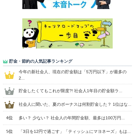
貯金・節約の人気記事ランキング
今年の新社会人、現在の貯金額は「5万円以下」が最多の
2...
貯金したくてもこれが限度?! 社会人1年目の貯金額ラ...
社会人に聞いた、夏のボーナスは何割貯金した？ 1位はな...
4位
多い？ 少ない？ 社会人の年間貯金額、最多は100万円...
5位
「3日を12円で過ごす」「ティッシュにマヨネーズ」もは...