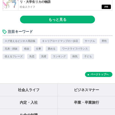
リ・大学生リカの物語
社会人ライフ
PR
もっと見る
注目キーワード
スグ使えるビジネス用語集
キャリアロードマップの一歩目
サークル
男性
兄弟・姉妹
税金
仕事
褒める
ワークライフバランス
使えるフレーズ
失恋
洗濯
ランキング
病気
子ども
ページトップへ
社会人ライフ
ビジネスマナー
内定・入社
卒業・卒業旅行