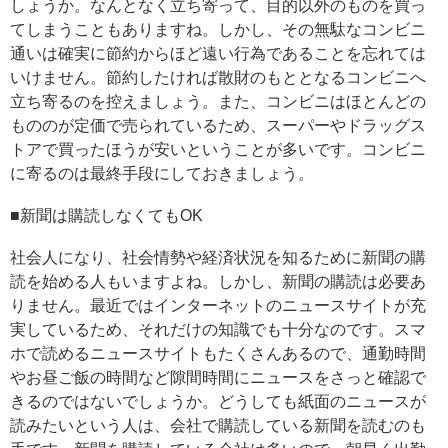
しょうか。なんとなく立ち寄って、目的以外のものを買っ
てしまうこともありますね。しかし、その無駄なコンビニ
通いは確実に節約からほど遠い行為であることを忘れては
いけません。節約したければ散財のもととなるコンビニへ
立ち寄るのを控えましょう。また、コンビニはほとんどの
もののが定価で売られているため、スーパーやドラッグス
トアで買ったほうが安いということが多いです。コンビニ
に寄るのは最終手段にしておきましょう。
■新聞は購読しなくてもOK
社会人になり、社会情勢や経済状況を知るために新聞の購
読を始める人もいますよね。しかし、新聞の購読は必要あ
りません。最近ではインターネットのニュースサイトが充
実しているため、それだけの知識でも十分なのです。スマ
ホで読めるニュースサイトもたくさんあるので、通勤時間
やお昼ご飯の時間など隙間時間にニュースをさっと確認で
きるのではないでしょうか。どうしても紙面のニュースが
読みたいという人は、会社で購読している新聞を読むのも