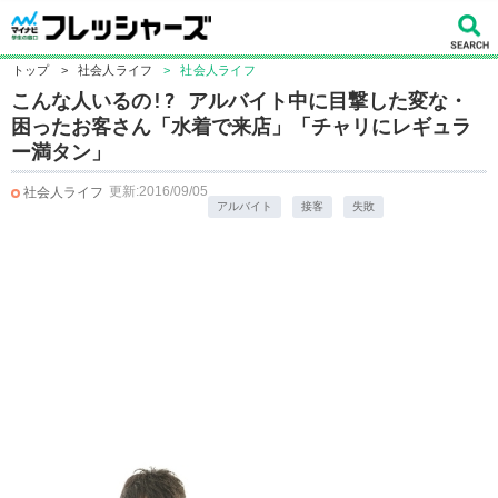
トップ
>
社会人ライフ
>
社会人ライフ
こんな人いるの!? アルバイト中に目撃した変な・
困ったお客さん「水着で来店」「チャリにレギュラ
ー満タン」
更新:2016/09/05
社会人ライフ
アルバイト
接客
失敗