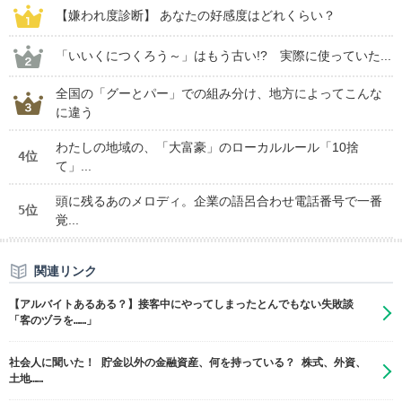
【嫌われ度診断】 あなたの好感度はどれくらい？
「いいくにつくろう～」はもう古い!? 実際に使っていた...
全国の「グーとパー」での組み分け、地方によってこんな
に違う
わたしの地域の、「大富豪」のローカルルール「10捨
4位
て」...
頭に残るあのメロディ。企業の語呂合わせ電話番号で一番
5位
覚...
関連リンク
【アルバイトあるある？】接客中にやってしまったとんでもない失敗談
「客のヅラを……」
社会人に聞いた！ 貯金以外の金融資産、何を持っている？ 株式、外資、
土地……