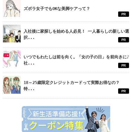
ズボラ女子でもOKな美脚ケアって？
PR
入社後に家探しを始める人必見！ 一人暮らしの新しい選
択...
PR
いつでもわたしは前を向く。「女の子の日」を前向きに♪
社...
PR
18～25歳限定クレジットカードって実際お得なの？
特...
PR