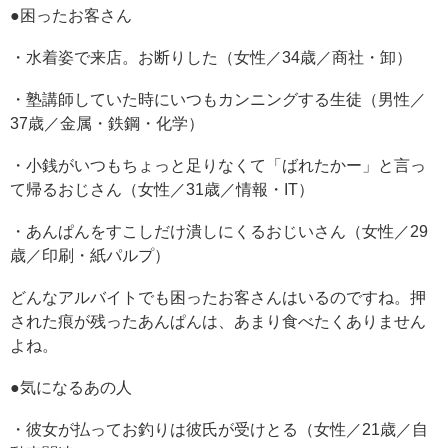
●困ったお客さん
・水着姿で来店。お断りした（女性／34歳／商社・卸）
・塾講師していた時にいつもカンニングする生徒（男性／
37歳／金属・鉄鋼・化学）
・小銭がいつもちょっと足りなくて「ばれたかー」と言っ
て帰るおじさん（女性／31歳／情報・IT）
・あんぱんをすこしだけ潰しにくるおじいさん（女性／29
歳／印刷・紙パルプ）
どんなアルバイトでも困ったお客さんはいるのですね。押
された痕が残ったあんぱんは、あまり食べたくありません
よね。
●気になるあの人
・彼女が払ってお釣りは彼氏が受けとる（女性／21歳／自