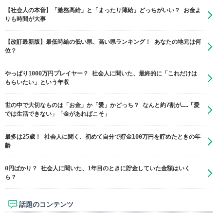
【社会人の本音】「激務高給」と「まったり薄給」どっちがいい？ お金よ
りも時間が大事
【改訂最新版】最低時給の低い県、高い県ランキング！ あなたの地元は何
位？
やっぱり1000万円プレイヤー？ 社会人に聞いた、最終的に「これだけは
もらいたい」という年収
世の中で大切なものは「お金」か「愛」かどっち？ なんと約7割が……「愛
では生活できない」「金があればこそ」
最多は25歳！ 社会人に聞く、初めて自分で貯金100万円を貯めたときの年
齢
0円ばかり？ 社会人に聞いた、1年目のときに貯金していた金額はいく
ら？
話題のコンテンツ