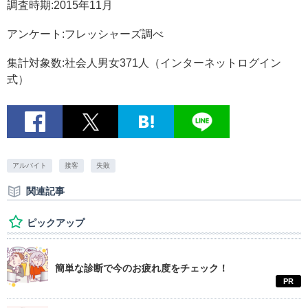
調査時期:2015年11月
アンケート:フレッシャーズ調べ
集計対象数:社会人男女371人（インターネットログイン
式）
アルバイト
接客
失敗
関連記事
ピックアップ
簡単な診断で今のお疲れ度をチェック！
PR