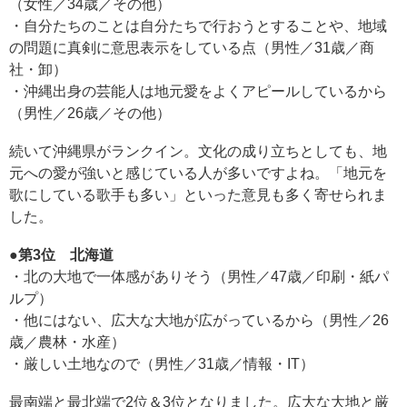
（女性／34歳／その他）
・自分たちのことは自分たちで行おうとすることや、地域
の問題に真剣に意思表示をしている点（男性／31歳／商
社・卸）
・沖縄出身の芸能人は地元愛をよくアピールしているから
（男性／26歳／その他）
続いて沖縄県がランクイン。文化の成り立ちとしても、地
元への愛が強いと感じている人が多いですよね。「地元を
歌にしている歌手も多い」といった意見も多く寄せられま
した。
●第3位 北海道
・北の大地で一体感がありそう（男性／47歳／印刷・紙パ
ルプ）
・他にはない、広大な大地が広がっているから（男性／26
歳／農林・水産）
・厳しい土地なので（男性／31歳／情報・IT）
最南端と最北端で2位＆3位となりました。広大な大地と厳