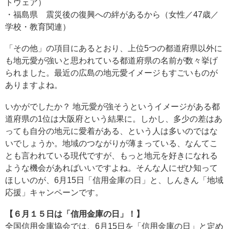
トウェア）
・福島県 震災後の復興への絆があるから（女性／47歳／
学校・教育関連）
「その他」の項目にあるとおり、上位5つの都道府県以外に
も地元愛が強いと思われている都道府県の名前が数々挙げ
られました。最近の広島の地元愛イメージもすごいものが
ありますよね。
いかがでしたか？ 地元愛が強そうというイメージがある都
道府県の1位は大阪府という結果に。しかし、多少の差はあ
っても自分の地元に愛着がある、という人は多いのではな
いでしょうか。地域のつながりが薄まっている、なんてこ
とも言われている現代ですが、もっと地元を好きになれる
ような機会があればいいですよね。そんな人にぜひ知って
ほしいのが、6月15日「信用金庫の日」と、しんきん「地域
応援」キャンペーンです。
【６月１５日は「信用金庫の日」！】
全国信用金庫協会では、6月15日を「信用金庫の日」と定め