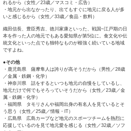
れるから（女性／23歳／マスコミ・広告）
・地元から出なかったり、出てもすぐに地元に戻る人が多
いと感じるから（女性／33歳／食品・飲料）
織田信長、豊臣秀吉、徳川家康といった、戦国~江戸期の日
本を作った人の地元でもある愛知県が第5位に。食文化や伝
統文化といった点でも独特なものが根強く続いている地域
ですよね。
●その他
・鹿児島県 薩摩隼人は誇りが高そうだから（男性／28歳
／金属・鉄鋼・化学）
・神奈川県 話をするといつも地元の自慢をしているし、
地元だけで何でもそろっていそうだから（女性／23歳／金
属・鉄鋼・化学）
・福岡県 タモリさんや福岡出身の有名人を見ているとそ
う思う（女性／25歳／情報・IT）
・広島県 広島カープなど地元のスポーツチームを熱烈に
応援しているのを見て地元愛を感じる（女性／32歳／ソフ