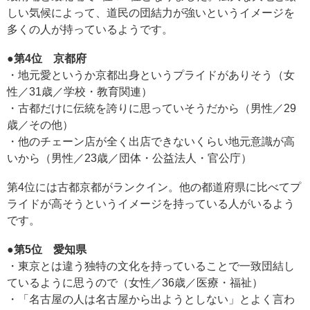
しい気候によって、道民の団結力が強いというイメージを
多くの人が持っているようです。
●第4位 京都府
・地元愛というか京都出身というプライドがありそう（女
性／31歳／学校・教育関連）
・古都だけに伝統を誇りに思っていそうだから（男性／29
歳／その他）
・他のチェーン店が全く出店できないくらい地元意識が高
いから（男性／23歳／団体・公益法人・官公庁）
第4位には古都京都がランクイン。他の都道府県に比べてプ
ライドが高そうというイメージを持っている人がいるよう
です。
●第5位 愛知県
・東京とは違う独特の文化を持っていることで一致団結し
ているように思うので（女性／36歳／医療・福祉）
・「名古屋の人は名古屋から出ようとしない」とよく言わ