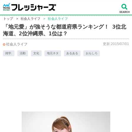
トップ
>
社会人ライフ
>
社会人ライフ
「地元愛」が強そうな都道府県ランキング！ 3位北
海道、2位沖縄県、1位は？
更新:2015/07/01
社会人ライフ
雑学.
活動
文化
地元ネタ
あるある
おもしろ