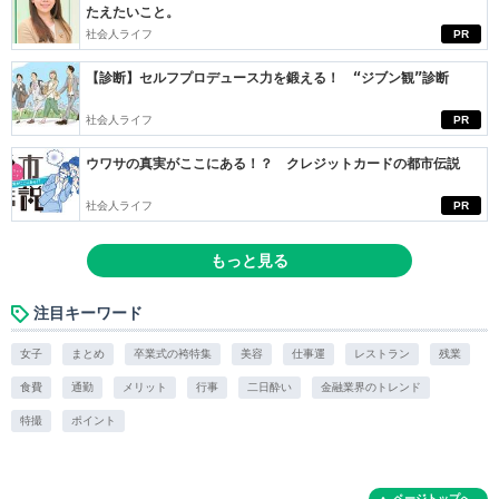
たえたいこと。
社会人ライフ
PR
【診断】セルフプロデュース力を鍛える！ “ジブン観”診断
社会人ライフ
PR
ウワサの真実がここにある！？ クレジットカードの都市伝説
社会人ライフ
PR
もっと見る
注目キーワード
女子
まとめ
卒業式の袴特集
美容
仕事運
レストラン
残業
食費
通勤
メリット
行事
二日酔い
金融業界のトレンド
特撮
ポイント
ページトップへ