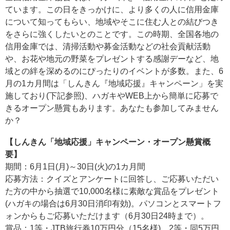
ています。この日をきっかけに、より多くの人に信用金庫
について知ってもらい、地域やそこに住む人との結びつき
をさらに強くしたいとのことです。この時期、全国各地の
信用金庫では、清掃活動や募金活動などの社会貢献活動
や、お花や地元の野菜をプレゼントする感謝デーなど、地
域との絆を深めるのにぴったりのイベントが多数。また、6
月の1カ月間は「しんきん『地域応援』キャンペーン」を実
施しており(下記参照)、ハガキやWEB上から簡単に応募で
きるオープン懸賞もあります。あなたも参加してみません
か？
【しんきん「地域応援」キャンペーン・オープン懸賞概
要】
期間：6月1日(月)～30日(火)の1カ月間
応募方法：クイズとアンケートに回答し、ご応募いただい
た方の中から抽選で10,000名様に素敵な賞品をプレゼント
(ハガキの場合は6月30日消印有効)。パソコンとスマートフ
ォンからもご応募いただけます（6月30日24時まで）。
賞品：1等・JTB旅行券10万円分（15名様)、2等・同5万円