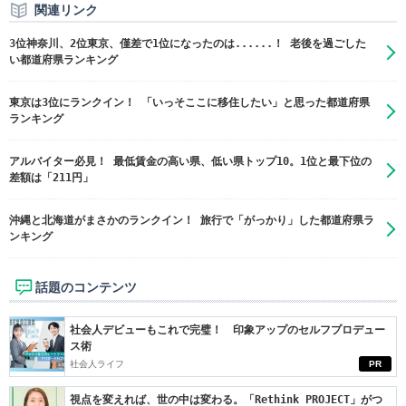
関連リンク
3位神奈川、2位東京、僅差で1位になったのは......！ 老後を過ごした
い都道府県ランキング
東京は3位にランクイン！ 「いっそここに移住したい」と思った都道府県
ランキング
アルバイター必見！ 最低賃金の高い県、低い県トップ10。1位と最下位の
差額は「211円」
沖縄と北海道がまさかのランクイン！ 旅行で「がっかり」した都道府県ラ
ンキング
話題のコンテンツ
社会人デビューもこれで完璧！ 印象アップのセルフプロデュー
ス術
社会人ライフ
PR
視点を変えれば、世の中は変わる。「Rethink PROJECT」がつ