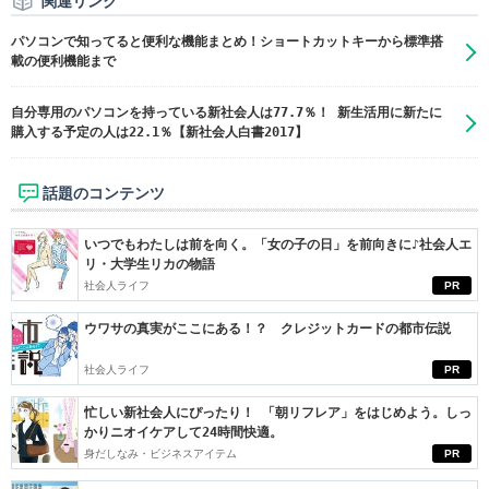
関連リンク
パソコンで知ってると便利な機能まとめ！ショートカットキーから標準搭
載の便利機能まで
自分専用のパソコンを持っている新社会人は77.7％！ 新生活用に新たに
購入する予定の人は22.1％【新社会人白書2017】
話題のコンテンツ
いつでもわたしは前を向く。「女の子の日」を前向きに♪社会人エ
リ・大学生リカの物語
社会人ライフ
PR
ウワサの真実がここにある！？ クレジットカードの都市伝説
社会人ライフ
PR
忙しい新社会人にぴったり！ 「朝リフレア」をはじめよう。しっ
かりニオイケアして24時間快適。
身だしなみ・ビジネスアイテム
PR