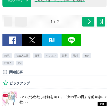
こんなショートカットキーも便利！
次のページ
1 / 2
雑学.
社会人生活
仕事
パソコン
効率
職場
モテ
社会人
PC
関連記事
ピックアップ
いつでもわたしは前を向く。「女の子の日」を前向きに♪
社...
PR