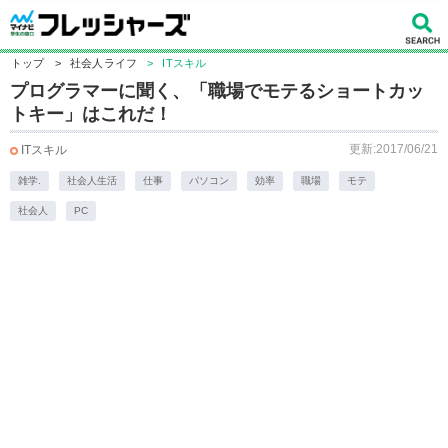
トップ
>
社会人ライフ
>
ITスキル
プログラマーに聞く、「職場でモテるショートカッ
トキー」はこれだ！
更新:2017/06/21
ITスキル
雑学.
社会人生活
仕事
パソコン
効率
職場
モテ
社会人
PC