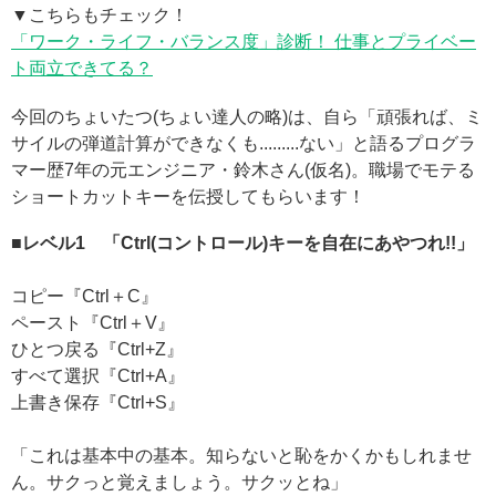
▼こちらもチェック！
「ワーク・ライフ・バランス度」診断！ 仕事とプライベー
ト両立できてる？
今回のちょいたつ(ちょい達人の略)は、自ら「頑張れば、ミ
サイルの弾道計算ができなくも.........ない」と語るプログラ
マー歴7年の元エンジニア・鈴木さん(仮名)。職場でモテる
ショートカットキーを伝授してもらいます！
■レベル1 「Ctrl(コントロール)キーを自在にあやつれ!!」
コピー『Ctrl＋C』
ペースト『Ctrl＋V』
ひとつ戻る『Ctrl+Z』
すべて選択『Ctrl+A』
上書き保存『Ctrl+S』
「これは基本中の基本。知らないと恥をかくかもしれませ
ん。サクっと覚えましょう。サクッとね」