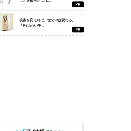
日」を前向きに♪社...
PR
視点を変えれば、世の中は変わる。
「Rethink PR...
PR