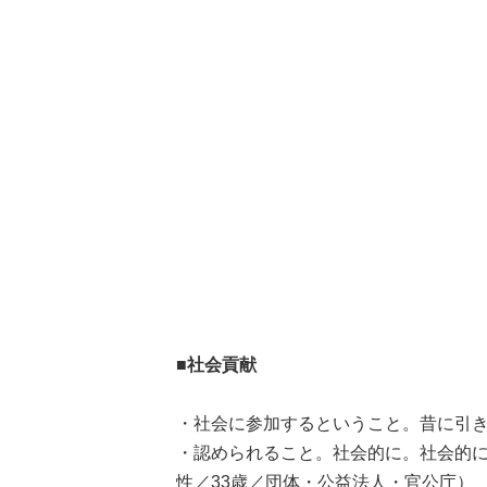
■社会貢献
・社会に参加するということ。昔に引き
・認められること。社会的に。社会的
性／33歳／団体・公益法人・官公庁）