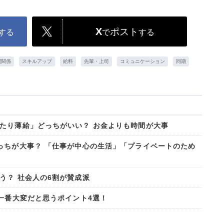
X
ポスト
する
で
する
間関係
スキルアップ
給料
先輩・上司
コミュニケーション
同期
たり薄給」どっちがいい？ お金よりも時間が大事
っちが大事？ 「仕事が中心の生活」「プライベートのため
う？ 社会人の6割が賛成派
一番大変だと思うポイント4選！