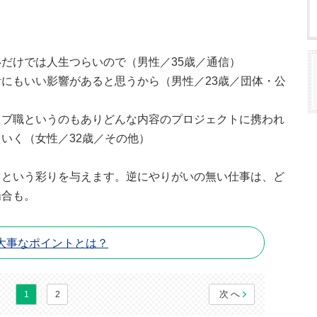
だけでは人生つらいので（男性／35歳／通信）
にもいい影響があると思うから（男性／23歳／団体・公
ィブ職というのもありどんな内容のプロジェクトに携われ
いく（女性／32歳／その他）
さという彩りを与えます。逆にやりがいの無い仕事は、ど
場合も。
大事なポイントとは？
次へ
1
2