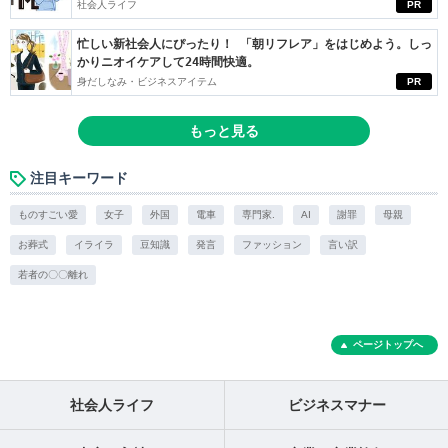
社会人ライフ
PR
忙しい新社会人にぴったり！ 「朝リフレア」をはじめよう。しっ
かりニオイケアして24時間快適。
身だしなみ・ビジネスアイテム
PR
もっと見る
注目キーワード
ものすごい愛
女子
外国
電車
専門家.
AI
謝罪
母親
お葬式
イライラ
豆知識
発言
ファッション
言い訳
若者の〇〇離れ
ページトップへ
社会人ライフ
ビジネスマナー