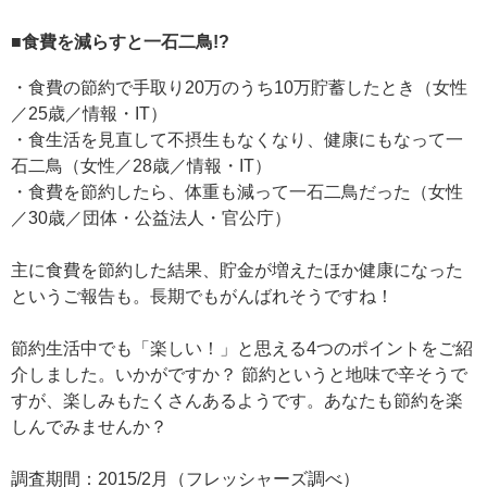
■食費を減らすと一石二鳥!?
・食費の節約で手取り20万のうち10万貯蓄したとき（女性
／25歳／情報・IT）
・食生活を見直して不摂生もなくなり、健康にもなって一
石二鳥（女性／28歳／情報・IT）
・食費を節約したら、体重も減って一石二鳥だった（女性
／30歳／団体・公益法人・官公庁）
主に食費を節約した結果、貯金が増えたほか健康になった
というご報告も。長期でもがんばれそうですね！
節約生活中でも「楽しい！」と思える4つのポイントをご紹
介しました。いかがですか？ 節約というと地味で辛そうで
すが、楽しみもたくさんあるようです。あなたも節約を楽
しんでみませんか？
調査期間：2015/2月（フレッシャーズ調べ）