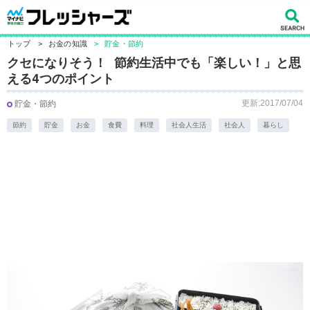
トップ
>
お金の知識
>
貯金・節約
クセになりそう！ 節約生活中でも「楽しい！」と思
える4つのポイント
更新:2017/07/04
貯金・節約
節約
貯金
お金
食費
料理
社会人生活
社会人
暮らし