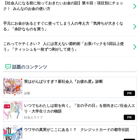
【社会人になる前に知っておきたいお金の話】第６回：項目別にチェッ
ク！ みんなのお金の使い方
手元にお金があるとすぐに使ってしまう人の考え方「気持ちが大きくな
る」「余計なものを買う」
これってケチくさい？ 人には言えない節約術「お茶パックを5回以上使
う」「ティッシュを一枚ずつ剥がして使う」
話題のコンテンツ
実はがんばりすぎ？新社会人『お疲れ度』診断
診断
PR
いつでもわたしは前を向く。「女の子の日」を前向きに♪社会人エ
リ・大学生リカの物語
社会人ライフ
PR
ウワサの真実がここにある！？ クレジットカードの都市伝説