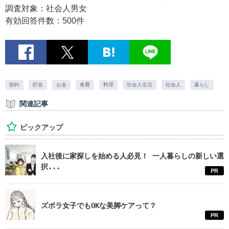
調査対象：社会人男女
有効回答件数：500件
節約
貯金
お金
食費
料理
社会人生活
社会人
暮らし
関連記事
ピックアップ
入社後に家探しを始める人必見！ 一人暮らしの新しい選
択...
PR
ズボラ女子でもOKな美脚ケアって？
PR