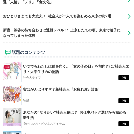
選「人情」「ノリ」「食文化」
おひとりさまでも大丈夫！ 社会人が一人でも楽しめる東京の街7選
新宿・渋谷の待ち合わせは遭難レベル!? 上京したての頃、東京で迷子に
なってしまった体験
話題のコンテンツ
いつでもわたしは前を向く。「女の子の日」を前向きに♪社会人エ
リ・大学生リカの物語
社会人ライフ
PR
実はがんばりすぎ？新社会人『お疲れ度』診断
診断
PR
あなたの“なりたい”社会人像は？ お仕事バッグ選びから始める
新生活
身だしなみ・ビジネスアイテム
PR