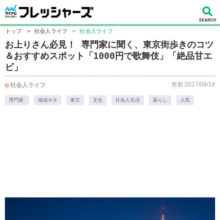
トップ
>
社会人ライフ
>
社会人ライフ
お上りさん必見！ 専門家に聞く、東京街歩きのコツ
＆おすすめスポット「1000円で歌舞伎」「絶品甘エ
ビ」
更新:2017/08/18
社会人ライフ
専門家.
地域ネタ
東京
文化
社会人生活
暮らし
人気