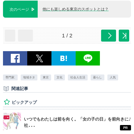
他にも楽しめる東京のスポットとは？
次のページ
1 / 2
専門家.
地域ネタ
東京
文化
社会人生活
暮らし
人気
関連記事
ピックアップ
いつでもわたしは前を向く。「女の子の日」を前向きに♪
社...
PR