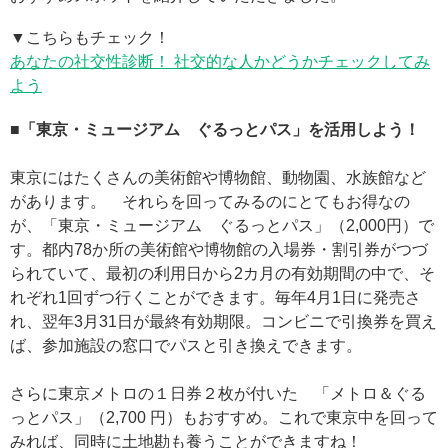
▼こちらもチェック！
あなたの社交性診断！ 社交的な人かどうかチェックしてみ
よう
■「東京・ミュージアム ぐるっとパス」を活用しよう！
東京にはたくさんの美術館や博物館、動物園、水族館など
があります。 それらを回ってみるのにとてもお得なの
が、「東京・ミュージアム ぐるっとパス」（2,000円）で
す。都内78か所の美術館や博物館の入場券・割引券がつづ
られていて、最初の利用日から2カ月の有効期間の中で、そ
れぞれ1回ずつ行くことができます。毎年4月1日に発売さ
れ、翌年3月31日が最終有効期限。コンビニで引換券を買え
ば、参加施設の窓口でパスと引き換えできます。
さらに東京メトロの１日券２枚が付いた 「メトロ＆ぐる
っとパス」（2,700 円）もおすすめ。これで東京中を回って
みれば、同時に土地勘も養うことができますね！