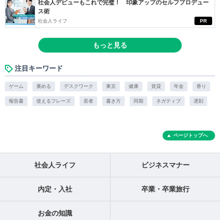
社会人デビューもこれで完璧！ 印象アップのセルフプロデュー
ス術
社会人ライフ
PR
もっと見る
注目キーワード
ゲーム
褒める
デスクワーク
東京
健康
賃貸
年金
香り
報告書
使えるフレーズ
若者
書き方
同期
ネガティブ
遅刻
ページトップへ
社会人ライフ
ビジネスマナー
内定・入社
卒業・卒業旅行
お金の知識