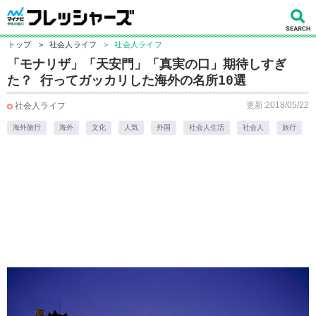
トップ
>
社会人ライフ
>
社会人ライフ
「モナリザ」「天安門」「真実の口」期待しすぎ
た？ 行ってガッカリした海外の名所10選
更新:2018/05/22
社会人ライフ
海外旅行
海外
文化
人気
外国
社会人生活
社会人
旅行