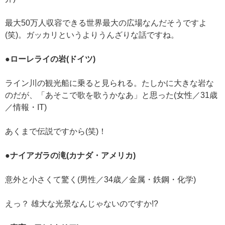
最大50万人収容できる世界最大の広場なんだそうですよ
(笑)。ガッカリというよりうんざりな話ですね。
●ローレライの岩(ドイツ)
ライン川の観光船に乗ると見られる。たしかに大きな岩な
のだが、「あそこで歌を歌うかなあ」と思った(女性／31歳
／情報・IT)
あくまで伝説ですから(笑)！
●ナイアガラの滝(カナダ・アメリカ)
意外と小さくて驚く(男性／34歳／金属・鉄鋼・化学)
えっ？ 雄大な光景なんじゃないのですか!?