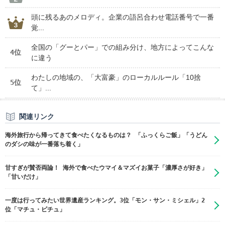
頭に残るあのメロディ。企業の語呂合わせ電話番号で一番
覚...
全国の「グーとパー」での組み分け、地方によってこんな
4位
に違う
わたしの地域の、「大富豪」のローカルルール「10捨
5位
て」...
関連リンク
海外旅行から帰ってきて食べたくなるものは？ 「ふっくらご飯」「うどん
のダシの味が一番落ち着く」
甘すぎが賛否両論！ 海外で食べたウマイ＆マズイお菓子「濃厚さが好き」
「甘いだけ」
一度は行ってみたい世界遺産ランキング。3位「モン・サン・ミシェル」2
位「マチュ・ピチュ」