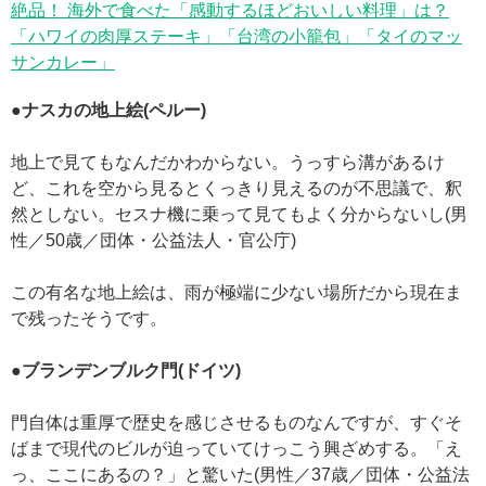
絶品！ 海外で食べた「感動するほどおいしい料理」は？
「ハワイの肉厚ステーキ」「台湾の小籠包」「タイのマッ
サンカレー」
●ナスカの地上絵(ペルー)
地上で見てもなんだかわからない。うっすら溝があるけ
ど、これを空から見るとくっきり見えるのが不思議で、釈
然としない。セスナ機に乗って見てもよく分からないし(男
性／50歳／団体・公益法人・官公庁)
この有名な地上絵は、雨が極端に少ない場所だから現在ま
で残ったそうです。
●ブランデンブルク門(ドイツ)
門自体は重厚で歴史を感じさせるものなんですが、すぐそ
ばまで現代のビルが迫っていてけっこう興ざめする。「え
っ、ここにあるの？」と驚いた(男性／37歳／団体・公益法