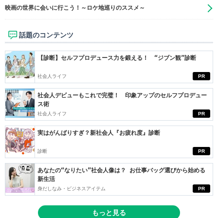
映画の世界に会いに行こう！～ロケ地巡りのススメ～
話題のコンテンツ
【診断】セルフプロデュース力を鍛える！ “ジブン観”診断
社会人ライフ
PR
社会人デビューもこれで完璧！ 印象アップのセルフプロデュー
ス術
社会人ライフ
PR
実はがんばりすぎ？新社会人『お疲れ度』診断
診断
PR
あなたの“なりたい”社会人像は？ お仕事バッグ選びから始める
新生活
身だしなみ・ビジネスアイテム
PR
もっと見る