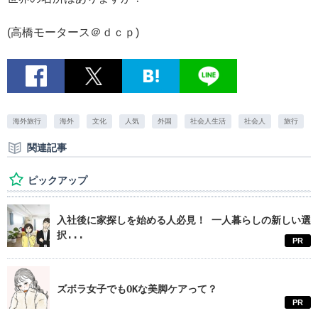
(高橋モータース＠ｄｃｐ)
海外旅行
海外
文化
人気
外国
社会人生活
社会人
旅行
関連記事
ピックアップ
入社後に家探しを始める人必見！ 一人暮らしの新しい選
択...
PR
ズボラ女子でもOKな美脚ケアって？
PR