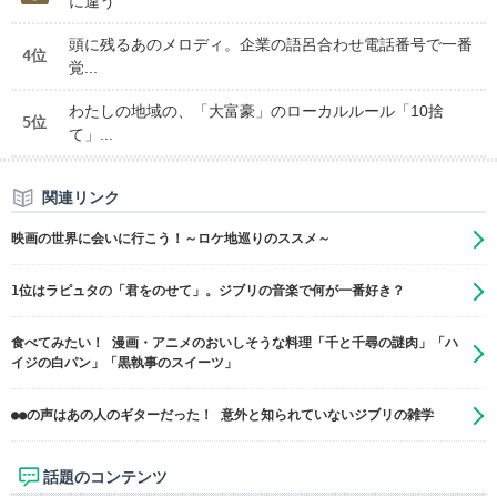
に違う
頭に残るあのメロディ。企業の語呂合わせ電話番号で一番
4位
覚...
わたしの地域の、「大富豪」のローカルルール「10捨
5位
て」...
関連リンク
映画の世界に会いに行こう！～ロケ地巡りのススメ～
1位はラピュタの「君をのせて」。ジブリの音楽で何が一番好き？
食べてみたい！ 漫画・アニメのおいしそうな料理「千と千尋の謎肉」「ハ
イジの白パン」「黒執事のスイーツ」
●●の声はあの人のギターだった！ 意外と知られていないジブリの雑学
話題のコンテンツ