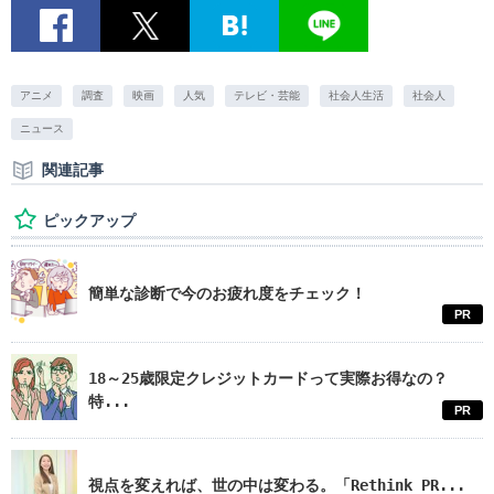
アニメ
調査
映画
人気
テレビ・芸能
社会人生活
社会人
ニュース
関連記事
ピックアップ
簡単な診断で今のお疲れ度をチェック！
PR
18～25歳限定クレジットカードって実際お得なの？
特...
PR
視点を変えれば、世の中は変わる。「Rethink PR...