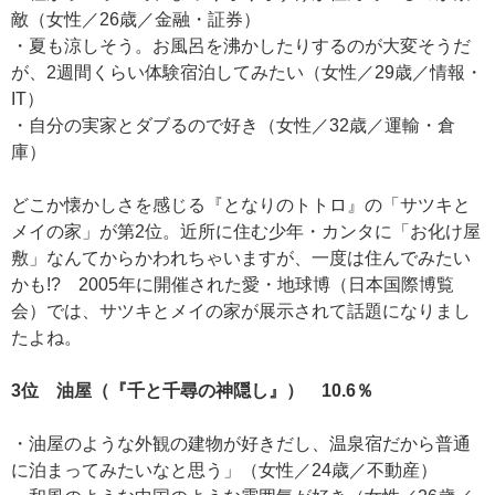
敵（女性／26歳／金融・証券）
・夏も涼しそう。お風呂を沸かしたりするのが大変そうだ
が、2週間くらい体験宿泊してみたい（女性／29歳／情報・
IT）
・自分の実家とダブるので好き（女性／32歳／運輸・倉
庫）
どこか懐かしさを感じる『となりのトトロ』の「サツキと
メイの家」が第2位。近所に住む少年・カンタに「お化け屋
敷」なんてからかわれちゃいますが、一度は住んでみたい
かも!? 2005年に開催された愛・地球博（日本国際博覧
会）では、サツキとメイの家が展示されて話題になりまし
たよね。
3位 油屋（『千と千尋の神隠し』） 10.6％
・油屋のような外観の建物が好きだし、温泉宿だから普通
に泊まってみたいなと思う」（女性／24歳／不動産）