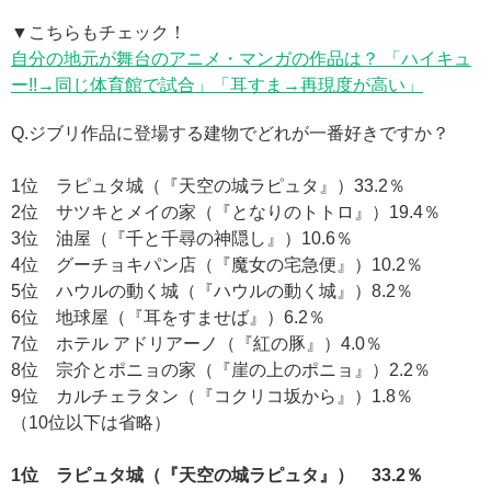
▼こちらもチェック！
自分の地元が舞台のアニメ・マンガの作品は？ 「ハイキュ
ー!!→同じ体育館で試合」「耳すま→再現度が高い」
Q.ジブリ作品に登場する建物でどれが一番好きですか？
1位 ラピュタ城（『天空の城ラピュタ』）33.2％
2位 サツキとメイの家（『となりのトトロ』）19.4％
3位 油屋（『千と千尋の神隠し』）10.6％
4位 グーチョキパン店（『魔女の宅急便』）10.2％
5位 ハウルの動く城（『ハウルの動く城』）8.2％
6位 地球屋（『耳をすませば』）6.2％
7位 ホテル アドリアーノ（『紅の豚』）4.0％
8位 宗介とポニョの家（『崖の上のポニョ』）2.2％
9位 カルチェラタン（『コクリコ坂から』）1.8％
（10位以下は省略）
1位 ラピュタ城（『天空の城ラピュタ』） 33.2％