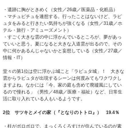
・遺跡に胸がときめく（女性／26歳／医薬品・化粧品）
・マチュピチュを連想する。行ったことはないけど、ラピ
ュタをみると行きたい気持ちが強くなる（女性／31歳／ホ
テル・旅行・アミューズメント）
・すごく大きな雲の中に浮かんでいるところが、夢があっ
ていいと思う。夏になると大きな入道雲が出るので、その
中に何かあるんじゃないかと妄想している（女性／27歳／
情報・IT）
堂々の第1位は空に浮かぶ城こと「ラピュタ城」！ 大きな
雲からラピュタが出現するシーンは何度みてもワクワクし
ますよね。なかには「今、家の庭も含めて廃墟風にしてい
るので憧れる」（男性／48歳／医療・福祉）など、日常生
活に取り入れている人もいるようです。
2位 サツキとメイの家（『となりのトトロ』） 19.4％
・柱がボロボロで、まっくろくろすけが住んでいるのが素