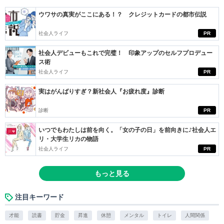
ウワサの真実がここにある！？ クレジットカードの都市伝説
社会人ライフ
PR
社会人デビューもこれで完璧！ 印象アップのセルフプロデュー
ス術
社会人ライフ
PR
実はがんばりすぎ？新社会人『お疲れ度』診断
診断
PR
いつでもわたしは前を向く。「女の子の日」を前向きに♪社会人エ
リ・大学生リカの物語
社会人ライフ
PR
もっと見る
注目キーワード
才能
読書
貯金
昇進
休憩
メンタル
トイレ
人間関係