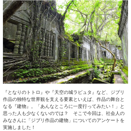
『となりのトトロ』や『天空の城ラピュタ』など、ジブリ
作品の独特な世界観を支える要素といえば、作品の舞台と
なる『建物』。「あんなところに一度行ってみたい！」と
思った人も少なくないのでは？ そこで今回は、社会人の
みなさんに「ジブリ作品の建物」についてのアンケートを
実施しました！