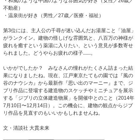
・和風のような中国のような雰囲気が好き（女性／26歳／
不動産）
・温泉街が好き（男性／27歳／医療・福祉）
第3位には、主人公の千尋が迷い込んだお湯屋こと「油屋」
がランクイン。建物の怪しげな雰囲気と、八百万の神様が
疲れを癒すという薬湯に入りたい、という意見が多数寄せ
られました。どうやらお疲れの様子......。
いかがでしたか？ みなさんの憧れがたくさん詰まった結
果になりましたね。現在、江戸東京たてもの園では『風の
谷のナウシカ』から最新作『思い出のマーニー』まで、ジ
ブリ作品に登場する建造物のスケッチやミニチュアを展示
する「ジブリの立体建造物展」を開催中とのこと（2014年
7月10日〜12月14日）。この機会に、建物の観点からジブ
リ作品を見直すのもいいかもしれませんね。
文・清談社 大貫未来