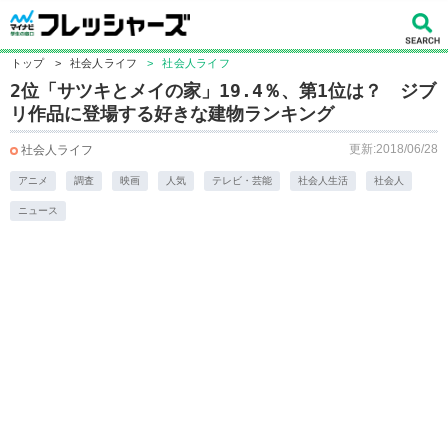
トップ
>
社会人ライフ
>
社会人ライフ
2位「サツキとメイの家」19.4％、第1位は？ ジブ
リ作品に登場する好きな建物ランキング
更新:2018/06/28
社会人ライフ
アニメ
調査
映画
人気
テレビ・芸能
社会人生活
社会人
ニュース