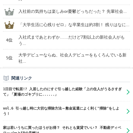
入社前の気持ちは楽しみor憂鬱どっちだった？ 先輩社会...
「大学生活に心残りゼロ」な卒業生は約3割！ 残りはなに...
入社式まであとわずか……だけど7割以上の新社会人がも
4位
う...
大学デビューならぬ、社会人デビューをもくろんでいる新
5位
社...
関連リンク
1日目で転居!? 入居したのにすぐ引っ越した経験「上の住人がうるさすぎ
て」「夏場のゴキブリに......」
vol.6 引っ越し時に大切な掃除方法～敷金返還によく利く"掃除"をしよ
う！
家は若いうちに買ったほうがお得？ それとも賃貸でいい？ 不動産ディベ