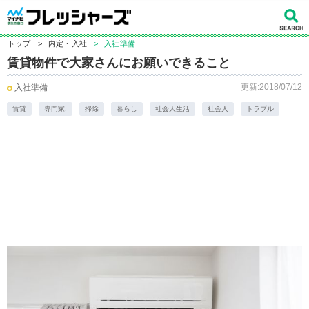
トップ
>
内定・入社
>
入社準備
賃貸物件で大家さんにお願いできること
更新:2018/07/12
入社準備
賃貸
専門家.
掃除
暮らし
社会人生活
社会人
トラブル