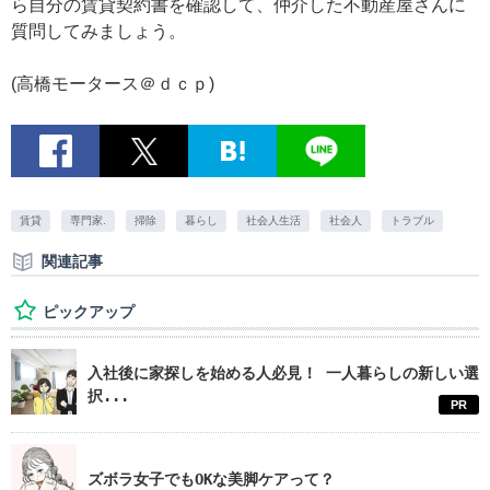
ら自分の賃貸契約書を確認して、仲介した不動産屋さんに
質問してみましょう。
(高橋モータース＠ｄｃｐ)
賃貸
専門家.
掃除
暮らし
社会人生活
社会人
トラブル
関連記事
ピックアップ
入社後に家探しを始める人必見！ 一人暮らしの新しい選
択...
PR
ズボラ女子でもOKな美脚ケアって？