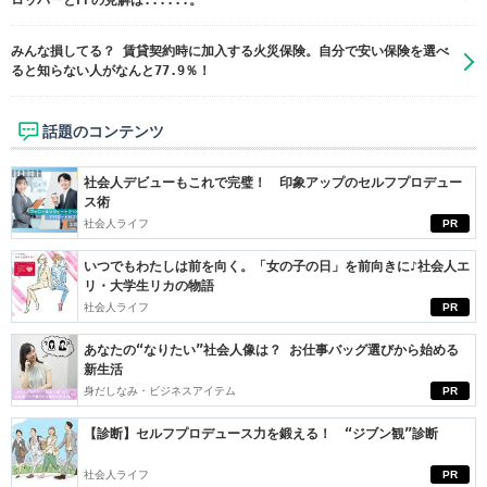
ロッパーとFPの見解は......。
みんな損してる？ 賃貸契約時に加入する火災保険。自分で安い保険を選べ
ると知らない人がなんと77.9％！
話題のコンテンツ
社会人デビューもこれで完璧！ 印象アップのセルフプロデュー
ス術
社会人ライフ
PR
いつでもわたしは前を向く。「女の子の日」を前向きに♪社会人エ
リ・大学生リカの物語
社会人ライフ
PR
あなたの“なりたい”社会人像は？ お仕事バッグ選びから始める
新生活
身だしなみ・ビジネスアイテム
PR
【診断】セルフプロデュース力を鍛える！ “ジブン観”診断
社会人ライフ
PR