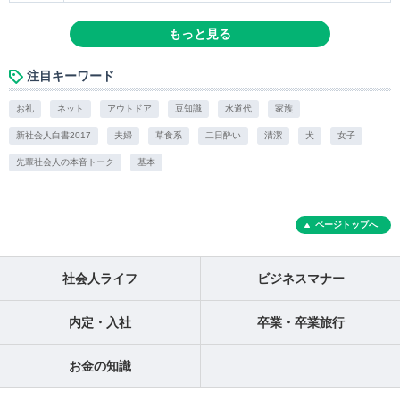
もっと見る
注目キーワード
お礼
ネット
アウトドア
豆知識
水道代
家族
新社会人白書2017
夫婦
草食系
二日酔い
清潔
犬
女子
先輩社会人の本音トーク
基本
ページトップへ
社会人ライフ
ビジネスマナー
内定・入社
卒業・卒業旅行
お金の知識