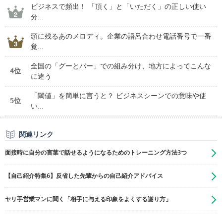
ビジネスで頻出！ 「頂く」と「いただく」の正しい使い
分...
頭に残るあのメロディ。企業の語呂合わせ電話番号で一番
覚...
全国の「グーとパー」での組み分け、地方によってこんな
4位
に違う
「閾値」を簡単に言うと？ ビジネスシーンでの意味や使
5位
い...
関連リンク
面接時に自分の言葉で話せるようになるためのトレーニング方法3つ
【自己紹介特集6】反省した先輩からの自己紹介アドバイス
ヤリ手営業マンに聞く「相手に与える印象をよくする謝り方」