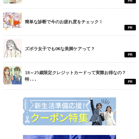
PR
簡単な診断で今のお疲れ度をチェック！
PR
ズボラ女子でもOKな美脚ケアって？
PR
18～25歳限定クレジットカードって実際お得なの？
特...
PR