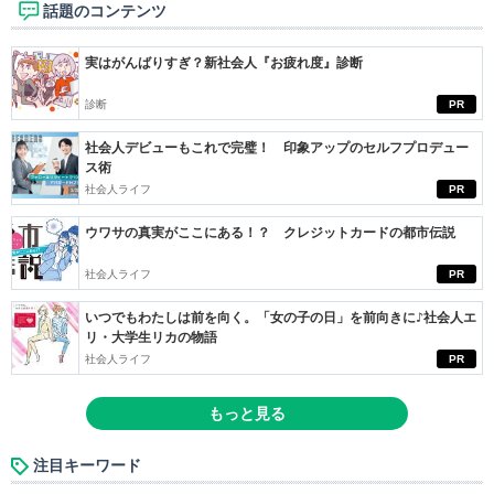
話題のコンテンツ
実はがんばりすぎ？新社会人『お疲れ度』診断
診断
PR
社会人デビューもこれで完璧！ 印象アップのセルフプロデュー
ス術
社会人ライフ
PR
ウワサの真実がここにある！？ クレジットカードの都市伝説
社会人ライフ
PR
いつでもわたしは前を向く。「女の子の日」を前向きに♪社会人エ
リ・大学生リカの物語
社会人ライフ
PR
もっと見る
注目キーワード