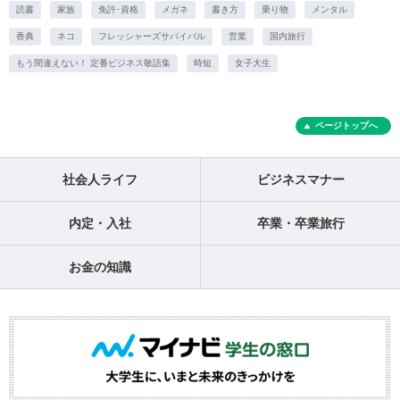
読書
家族
免許･資格
メガネ
書き方
乗り物
メンタル
香典
ネコ
フレッシャーズサバイバル
営業
国内旅行
もう間違えない！ 定番ビジネス敬語集
時短
女子大生
ページトップへ
社会人ライフ
ビジネスマナー
内定・入社
卒業・卒業旅行
お金の知識