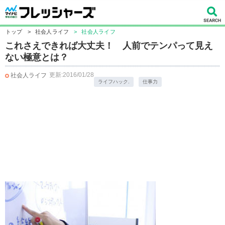
トップ
>
社会人ライフ
>
社会人ライフ
これさえできれば大丈夫！ 人前でテンパって見え
ない極意とは？
更新:2016/01/28
社会人ライフ
ライフハック.
仕事力