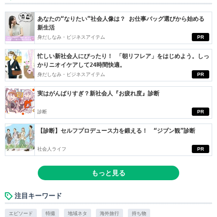
あなたの“なりたい”社会人像は？ お仕事バッグ選びから始める
新生活
身だしなみ・ビジネスアイテム
PR
忙しい新社会人にぴったり！ 「朝リフレア」をはじめよう。しっ
かりニオイケアして24時間快適。
身だしなみ・ビジネスアイテム
PR
実はがんばりすぎ？新社会人『お疲れ度』診断
診断
PR
【診断】セルフプロデュース力を鍛える！ “ジブン観”診断
社会人ライフ
PR
もっと見る
注目キーワード
エピソード
特撮
地域ネタ
海外旅行
持ち物