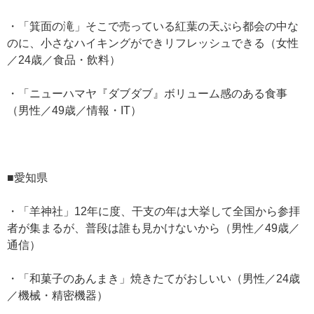
・「箕面の滝」そこで売っている紅葉の天ぷら都会の中な
のに、小さなハイキングができリフレッシュできる（女性
／24歳／食品・飲料）
・「ニューハマヤ『ダブダブ』ボリューム感のある食事
（男性／49歳／情報・IT）
■愛知県
・「羊神社」12年に度、干支の年は大挙して全国から参拝
者が集まるが、普段は誰も見かけないから（男性／49歳／
通信）
・「和菓子のあんまき」焼きたてがおしいい（男性／24歳
／機械・精密機器）