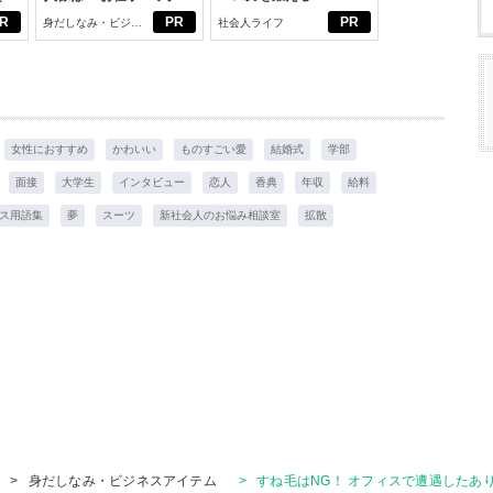
ニオ
びから始める新生活
ブン観”診断
R
PR
PR
身だしなみ・ビジネ
社会人ライフ
適。
スアイテム
女性におすすめ
かわいい
ものすごい愛
結婚式
学部
面接
大学生
インタビュー
恋人
香典
年収
給料
ス用語集
夢
スーツ
新社会人のお悩み相談室
拡散
>
身だしなみ・ビジネスアイテム
>
すね毛はNG！ オフィスで遭遇したあ