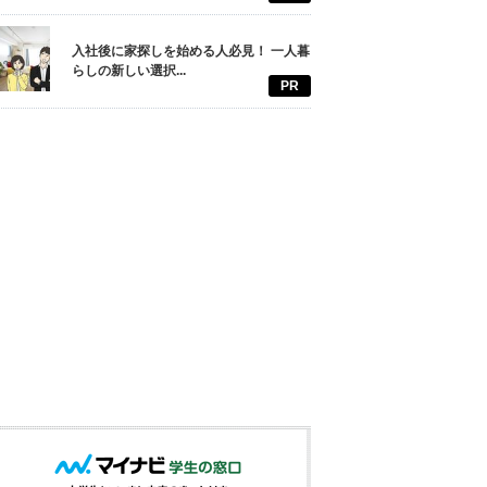
入社後に家探しを始める人必見！ 一人暮
らしの新しい選択...
PR