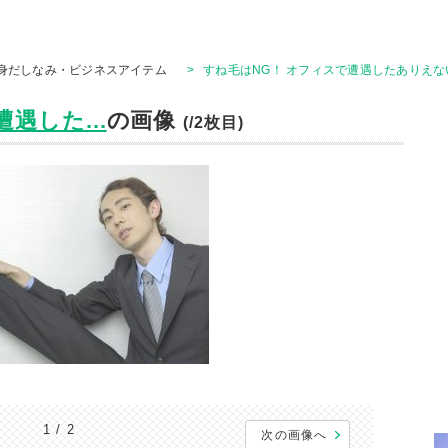
身だしなみ・ビジネスアイテム
>
すね毛はNG！ オフィスで遭遇したありえな
遇した...
の画像
(/2枚目)
1 / 2
次の画像へ