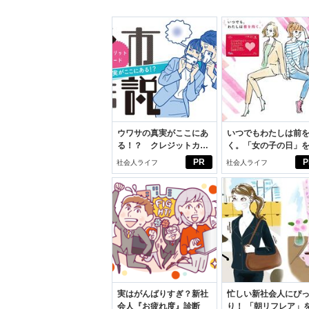
ウワサの真実がここにあ
いつでもわたしは前
る！？ クレジットカー
く。「女の子の日」
ドの都市伝説
向きに♪社会人エリ・
PR
P
社会人ライフ
社会人ライフ
学生リカの物語
実はがんばりすぎ？新社
忙しい新社会人にぴ
会人『お疲れ度』診断
り！ 「朝リフレア」