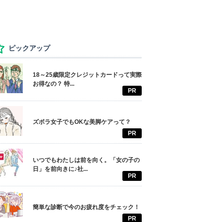
ピックアップ
18～25歳限定クレジットカードって実際
お得なの？ 特...
PR
ズボラ女子でもOKな美脚ケアって？
PR
いつでもわたしは前を向く。「女の子の
日」を前向きに♪社...
PR
簡単な診断で今のお疲れ度をチェック！
PR