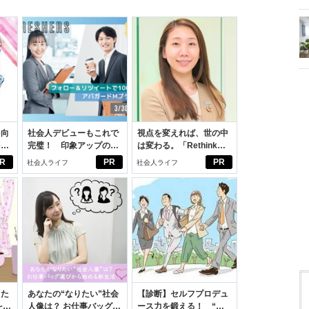
を向
社会人デビューもこれで
視点を変えれば、世の中
を前
完璧！ 印象アップのセ
は変わる。「Rethink
大
ルフプロデュース術
PROJECT」がつたえた
R
PR
PR
社会人ライフ
社会人ライフ
いこと。
った
あなたの“なりたい”社会
【診断】セルフプロデュ
をは
人像は？ お仕事バッグ選
ース力を鍛える！ “ジ