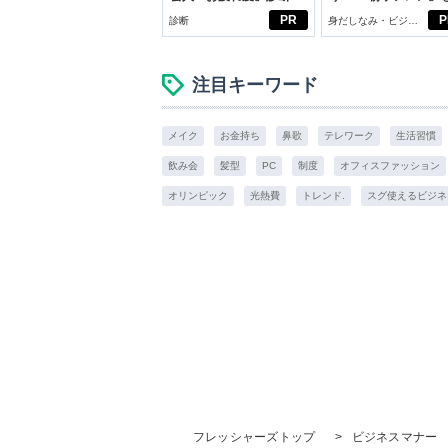
じめよう。しっかり
PR
P
診断
身だしなみ・ビジネ
イケアして24時間快
スアイテム
注目キーワード
メイク
お金持ち
鼻歌
テレワーク
生活習慣
飲み会
髪型
PC
制度
オフィスファッション
オリンピック
光熱費
トレンド.
スグ使えるビジネ
フレッシャーズトップ
>
ビジネスマナー