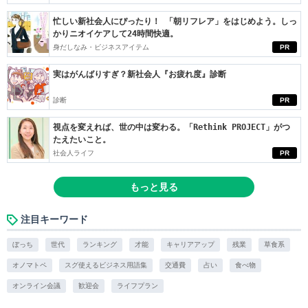
忙しい新社会人にぴったり！ 「朝リフレア」をはじめよう。しっ
かりニオイケアして24時間快適。
身だしなみ・ビジネスアイテム
PR
実はがんばりすぎ？新社会人『お疲れ度』診断
診断
PR
視点を変えれば、世の中は変わる。「Rethink PROJECT」がつ
たえたいこと。
社会人ライフ
PR
もっと見る
注目キーワード
ぼっち
世代
ランキング
才能
キャリアアップ
残業
草食系
オノマトペ
スグ使えるビジネス用語集
交通費
占い
食べ物
オンライン会議
歓迎会
ライフプラン