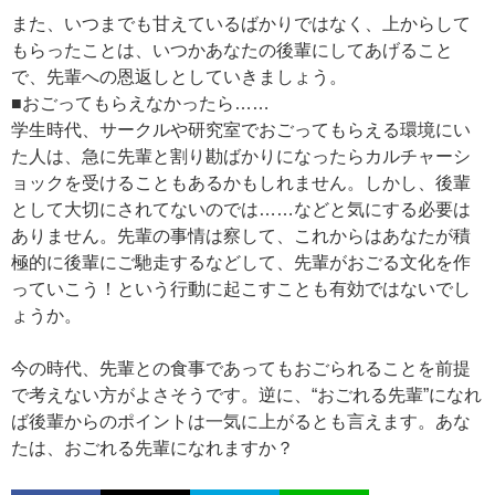
また、いつまでも甘えているばかりではなく、上からして
もらったことは、いつかあなたの後輩にしてあげること
で、先輩への恩返しとしていきましょう。
■おごってもらえなかったら……
学生時代、サークルや研究室でおごってもらえる環境にい
た人は、急に先輩と割り勘ばかりになったらカルチャーシ
ョックを受けることもあるかもしれません。しかし、後輩
として大切にされてないのでは……などと気にする必要は
ありません。先輩の事情は察して、これからはあなたが積
極的に後輩にご馳走するなどして、先輩がおごる文化を作
っていこう！という行動に起こすことも有効ではないでし
ょうか。
今の時代、先輩との食事であってもおごられることを前提
で考えない方がよさそうです。逆に、“おごれる先輩”になれ
ば後輩からのポイントは一気に上がるとも言えます。あな
たは、おごれる先輩になれますか？