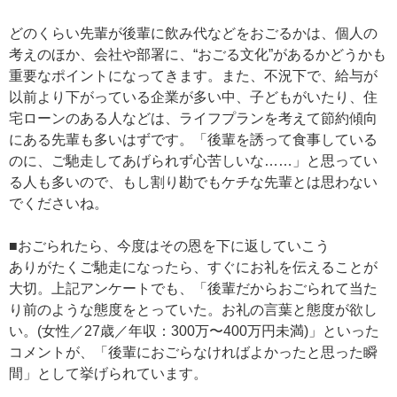
どのくらい先輩が後輩に飲み代などをおごるかは、個人の
考えのほか、会社や部署に、“おごる文化”があるかどうかも
重要なポイントになってきます。また、不況下で、給与が
以前より下がっている企業が多い中、子どもがいたり、住
宅ローンのある人などは、ライフプランを考えて節約傾向
にある先輩も多いはずです。「後輩を誘って食事している
のに、ご馳走してあげられず心苦しいな……」と思ってい
る人も多いので、もし割り勘でもケチな先輩とは思わない
でくださいね。
■おごられたら、今度はその恩を下に返していこう
ありがたくご馳走になったら、すぐにお礼を伝えることが
大切。上記アンケートでも、「後輩だからおごられて当た
り前のような態度をとっていた。お礼の言葉と態度が欲し
い。(女性／27歳／年収：300万〜400万円未満)」といった
コメントが、「後輩におごらなければよかったと思った瞬
間」として挙げられています。