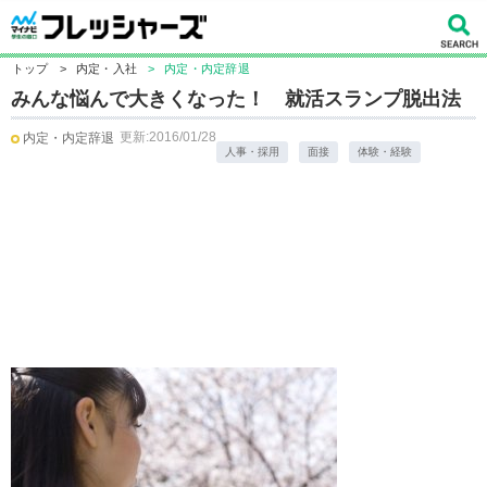
トップ
>
内定・入社
>
内定・内定辞退
みんな悩んで大きくなった！ 就活スランプ脱出法
更新:2016/01/28
内定・内定辞退
人事・採用
面接
体験・経験