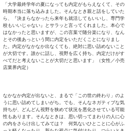
「大学最終学年の夏になっても内定がもらえなくて、その
時期本当に落ち込みました。そんなとき親と話をしていた
ら、『決まらなかったら来年も就活してもいいし、専門学
校もいいじゃない』とサラッと言ってくれました。本心で
はなかったと思いますが、この言葉で随分楽になり、なん
とその後あっという間に内定をいただくことになりまし
た。内定がなかなか出なくても、絶対に思い詰めないこと
が大切です。誰かに話し、視野を広く持ち、内定だけがす
べてだと考えないことが大切だと思います」（女性／小売
店業界内定）
なかなか内定が出ないと、まるで「この世の終わり」のよ
うに思い詰めてしまいがち。でも、そんなネガティブな気
持ちが、どんどん視野を狭めて状況を悪化させている可能
性もあります。そんなときは、思い切ってまわりの人に心
の内をさらけ出してみては？ 何気ないひとことに心がふ
っと軽くなったり、新たな視点に気付けたり。つらいとき