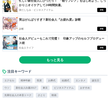
忙しい新社会人にぴったり！ 「朝リフレア」をはじめよう。しっ
かりニオイケアして24時間快適。
身だしなみ・ビジネスアイテム
PR
実はがんばりすぎ？新社会人『お疲れ度』診断
診断
PR
社会人デビューもこれで完璧！ 印象アップのセルフプロデュー
ス術
社会人ライフ
PR
もっと見る
注目キーワード
エクセル
精神年齢
投資
お葬式
結婚式
エンタメ
誕生日
ウソ
新社会人白書2017
東京
ビジネスアイテム
おすすめ
先輩社会人の本音トーク
さとり
映画