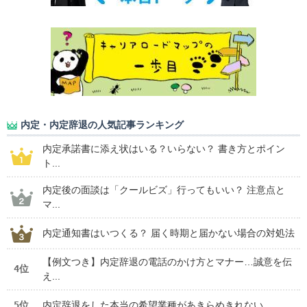
内定・内定辞退の人気記事ランキング
内定承諾書に添え状はいる？いらない？ 書き方とポイン
ト...
内定後の面談は「クールビズ」行ってもいい？ 注意点と
マ...
内定通知書はいつくる？ 届く時期と届かない場合の対処法
【例文つき】内定辞退の電話のかけ方とマナー…誠意を伝
4位
え...
5位
内定辞退をした本当の希望業種があきらめきれない