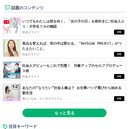
話題のコンテンツ
いつでもわたしは前を向く。「女の子の日」を前向きに♪社会人エ
リ・大学生リカの物語
社会人ライフ
PR
視点を変えれば、世の中は変わる。「Rethink PROJECT」がつ
たえたいこと。
社会人ライフ
PR
社会人デビューもこれで完璧！ 印象アップのセルフプロデュー
ス術
社会人ライフ
PR
あなたの“なりたい”社会人像は？ お仕事バッグ選びから始める
新生活
身だしなみ・ビジネスアイテム
PR
もっと見る
注目キーワード