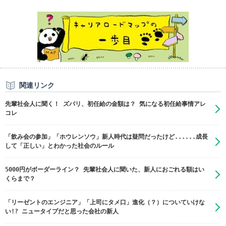
関連リンク
先輩社会人に聞く！ ズバリ、初任給の金額は？ 気になる初任給事情アレ
コレ
「飲み会の参加」「ホウレンソウ」新人時代は疑問だったけど......成長
して「正しい」とわかった社会のルール
5000円がボーダーライン？ 先輩社会人に聞いた、新人におごれる額はい
くらまで？
「リーゼントのエンジニア」「上司にタメ口」進化（？）についていけな
い!? ニュータイプだと思った会社の新人