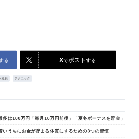
X
ポスト
する
で
する
入社員
テクニック
最多は100万円「毎月10万円前後」「夏冬ボーナスを貯金」
、若いうちにお金が貯まる体質にするための3つの習慣