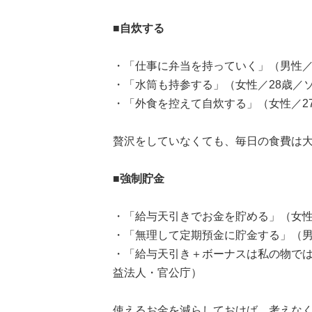
■自炊する
・「仕事に弁当を持っていく」（男性／
・「水筒も持参する」（女性／28歳／
・「外食を控えて自炊する」（女性／2
贅沢をしていなくても、毎日の食費は
■強制貯金
・「給与天引きでお金を貯める」（女性
・「無理して定期預金に貯金する」（男
・「給与天引き＋ボーナスは私の物では
益法人・官公庁）
使えるお金を減らしておけば、考えな