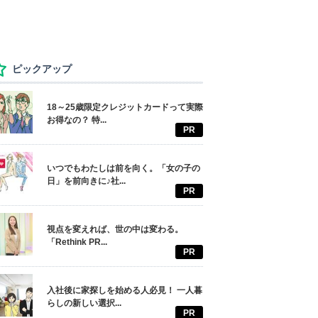
ピックアップ
18～25歳限定クレジットカードって実際
お得なの？ 特...
PR
いつでもわたしは前を向く。「女の子の
日」を前向きに♪社...
PR
視点を変えれば、世の中は変わる。
「Rethink PR...
PR
入社後に家探しを始める人必見！ 一人暮
らしの新しい選択...
PR