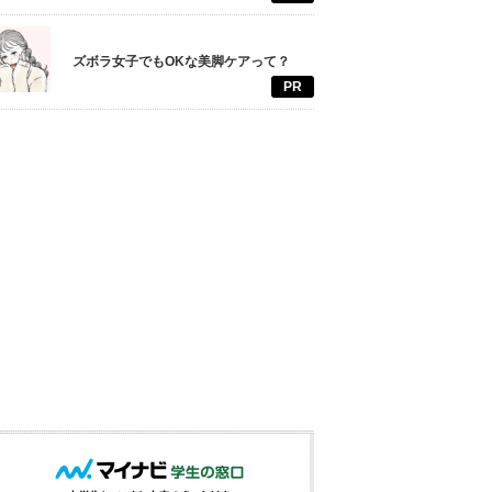
ズボラ女子でもOKな美脚ケアって？
PR