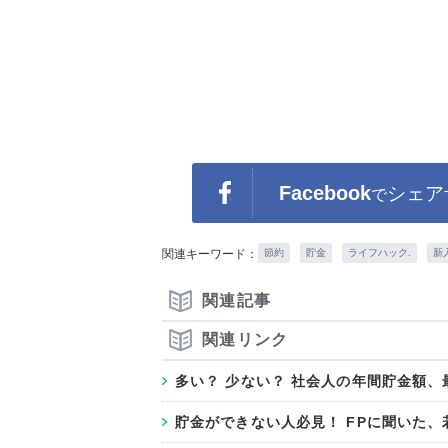
Facebook
シェア
で
関連キーワード：
節約
貯金
ライフハック.
新
関連記事
関連リンク
多い？ 少ない？ 社会人の年間貯金額、
貯金ができない人必見！ FPに聞いた