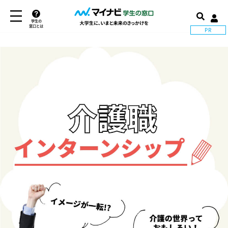
学生の
窓口とは
PR