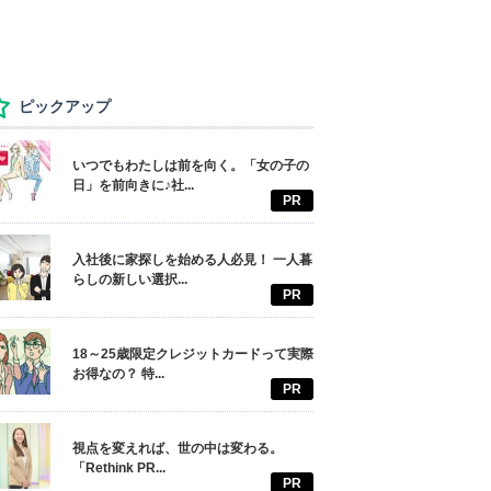
ピックアップ
いつでもわたしは前を向く。「女の子の
日」を前向きに♪社...
PR
入社後に家探しを始める人必見！ 一人暮
らしの新しい選択...
PR
18～25歳限定クレジットカードって実際
お得なの？ 特...
PR
視点を変えれば、世の中は変わる。
「Rethink PR...
PR