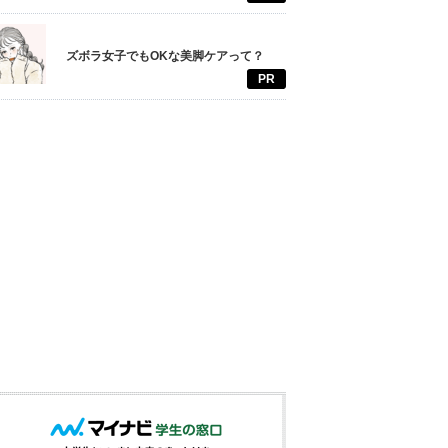
ズボラ女子でもOKな美脚ケアって？
PR