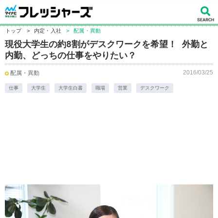
トップ
>
内定・入社
>
配属・異動
現役大学生の約8割がデスクワークを希望！ 外勤と
内勤、どっちの仕事をやりたい？
2016/03/25
配属・異動
仕事
大学生
大学生白書
職場
営業
デスクワーク