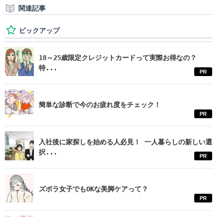
関連記事
ピックアップ
18～25歳限定クレジットカードって実際お得なの？
特...
PR
簡単な診断で今のお疲れ度をチェック！
PR
入社後に家探しを始める人必見！ 一人暮らしの新しい選
択...
PR
ズボラ女子でもOKな美脚ケアって？
PR