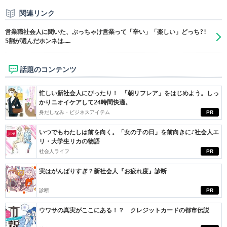
関連リンク
営業職社会人に聞いた、ぶっちゃけ営業って「辛い」「楽しい」どっち?!
5割が選んだホンネは……
話題のコンテンツ
忙しい新社会人にぴったり！ 「朝リフレア」をはじめよう。しっ
かりニオイケアして24時間快適。
身だしなみ・ビジネスアイテム
PR
いつでもわたしは前を向く。「女の子の日」を前向きに♪社会人エ
リ・大学生リカの物語
社会人ライフ
PR
実はがんばりすぎ？新社会人『お疲れ度』診断
診断
PR
ウワサの真実がここにある！？ クレジットカードの都市伝説