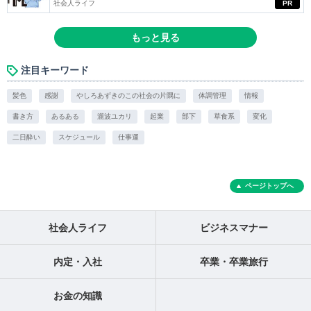
社会人ライフ
PR
もっと見る
注目キーワード
髪色
感謝
やしろあずきのこの社会の片隅に
体調管理
情報
書き方
あるある
瀧波ユカリ
起業
部下
草食系
変化
二日酔い
スケジュール
仕事運
ページトップへ
社会人ライフ
ビジネスマナー
内定・入社
卒業・卒業旅行
お金の知識