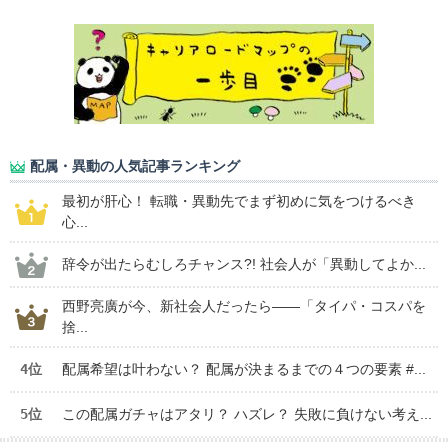
配属・異動の人気記事ランキング
最初が肝心！ 転職・異動先でまず初めに気をつけるべき
心...
辞令が出たらむしろチャンス?! 社会人が「異動してよか...
西野亮廣が今、新社会人だったら――「タイパ・コスパを
捨...
4位
配属希望は叶わない？ 配属が決まるまでの４つの要素 #...
5位
この配属ガチャはアタリ？ ハズレ？ 失敗に負けない考え...