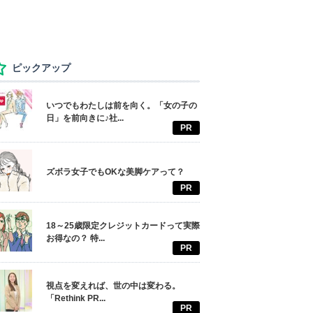
ピックアップ
いつでもわたしは前を向く。「女の子の
日」を前向きに♪社...
PR
ズボラ女子でもOKな美脚ケアって？
PR
18～25歳限定クレジットカードって実際
お得なの？ 特...
PR
視点を変えれば、世の中は変わる。
「Rethink PR...
PR