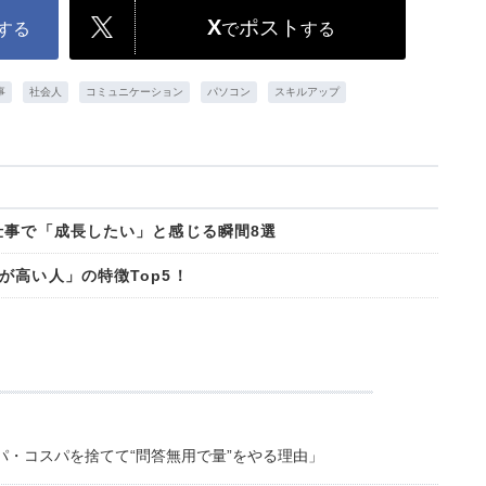
X
ポスト
する
で
する
事
社会人
コミュニケーション
パソコン
スキルアップ
仕事で「成長したい」と感じる瞬間8選
が高い人」の特徴Top5！
・コスパを捨てて“問答無用で量”をやる理由」