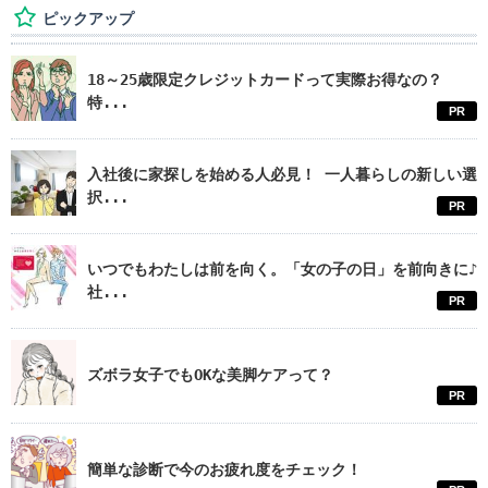
ピックアップ
18～25歳限定クレジットカードって実際お得なの？
特...
PR
入社後に家探しを始める人必見！ 一人暮らしの新しい選
択...
PR
いつでもわたしは前を向く。「女の子の日」を前向きに♪
社...
PR
ズボラ女子でもOKな美脚ケアって？
PR
簡単な診断で今のお疲れ度をチェック！