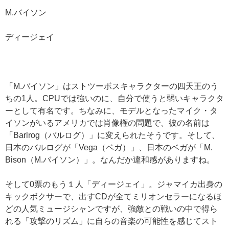
M.バイソン
ディージェイ
「M.バイソン」はストツーボスキャラクターの四天王のう
ちの1人。CPUでは強いのに、自分で使うと弱いキャラクタ
ーとして有名です。ちなみに、モデルとなったマイク・タ
イソンがいるアメリカでは肖像権の問題で、彼の名前は
「Barlrog（バルログ）」に変えられたそうです。そして、
日本のバルログが「Vega（ベガ）」、日本のベガが「M.
Bison（M.バイソン）」。なんだか違和感がありますね。
そして0票のもう１人「ディージェイ」。ジャマイカ出身の
キックボクサーで、出すCDが全てミリオンセラーになるほ
どの人気ミュージシャンですが、強敵との戦いの中で得ら
れる「攻撃のリズム」に自らの音楽の可能性を感じてスト