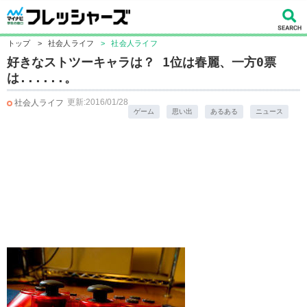
トップ
>
社会人ライフ
>
社会人ライフ
好きなストツーキャラは？ 1位は春麗、一方0票
は......。
更新:2016/01/28
社会人ライフ
ゲーム
思い出
あるある
ニュース