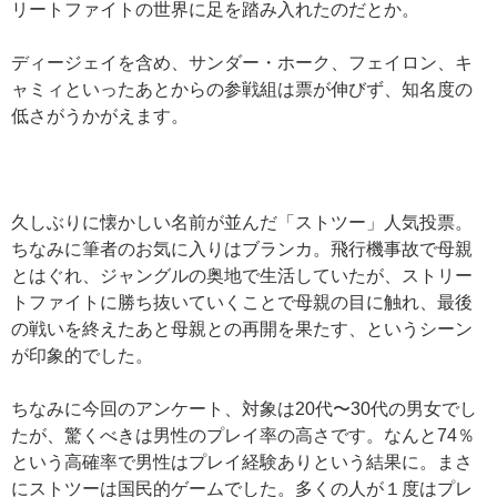
リートファイトの世界に足を踏み入れたのだとか。
ディージェイを含め、サンダー・ホーク、フェイロン、キ
ャミィといったあとからの参戦組は票が伸びず、知名度の
低さがうかがえます。
久しぶりに懐かしい名前が並んだ「ストツー」人気投票。
ちなみに筆者のお気に入りはブランカ。飛行機事故で母親
とはぐれ、ジャングルの奥地で生活していたが、ストリー
トファイトに勝ち抜いていくことで母親の目に触れ、最後
の戦いを終えたあと母親との再開を果たす、というシーン
が印象的でした。
ちなみに今回のアンケート、対象は20代〜30代の男女でし
たが、驚くべきは男性のプレイ率の高さです。なんと74％
という高確率で男性はプレイ経験ありという結果に。まさ
にストツーは国民的ゲームでした。多くの人が１度はプレ