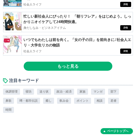
社会人ライフ
PR
忙しい新社会人にぴったり！ 「朝リフレア」をはじめよう。しっ
かりニオイケアして24時間快適。
身だしなみ・ビジネスアイテム
PR
いつでもわたしは前を向く。「女の子の日」を前向きに♪社会人エ
リ・大学生リカの物語
社会人ライフ
PR
もっと見る
注目キーワード
体調管理
寝坊
送り状
政治・経済
家族
マンガ
部下
鼻歌
噂・都市伝説
癒し
飲み会
ポイント
相談
若者
時間
ページトップへ