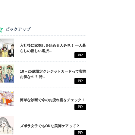
ピックアップ
入社後に家探しを始める人必見！ 一人暮
らしの新しい選択...
PR
18～25歳限定クレジットカードって実際
お得なの？ 特...
PR
簡単な診断で今のお疲れ度をチェック！
PR
ズボラ女子でもOKな美脚ケアって？
PR