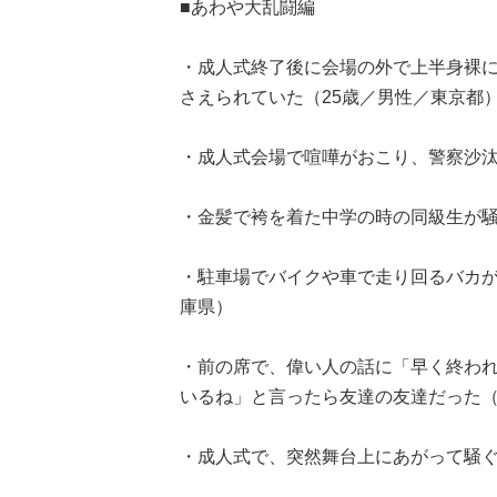
■あわや大乱闘編
・成人式終了後に会場の外で上半身裸
さえられていた（25歳／男性／東京都
・成人式会場で喧嘩がおこり、警察沙汰
・金髪で袴を着た中学の時の同級生が騒
・駐車場でバイクや車で走り回るバカが
庫県）
・前の席で、偉い人の話に「早く終わ
いるね」と言ったら友達の友達だった（
・成人式で、突然舞台上にあがって騒ぐ