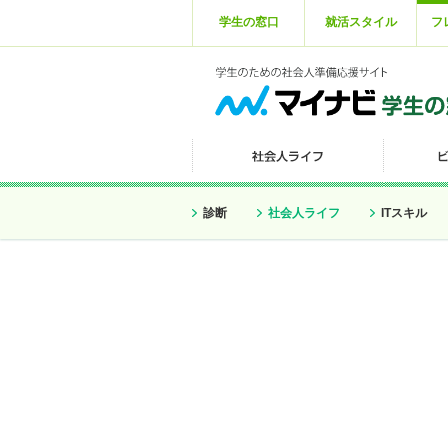
学生の窓口
就活スタイル
フ
診断
社会人ライフ
ITスキル