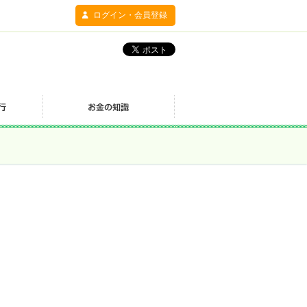
ログイン・会員登録