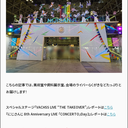
アンケートに
答えて
イベントに参加しよう！
こちらの記事では、美術室や資料展示室、会場のライバーらくがきなどたっぷりと
お届けします！
スペシャルステージ「VACHSS LIVE “THE TAKEOVER”」レポートは
こちら
『にじさんじ 8th Anniversary LIVE 「CONCERTO」Day2』レポートは
こちら
・マイナビティーンズについて
・利用規約