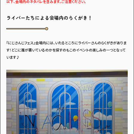
・個人情報について
・お問い合わせ
以下、会場内のネタバレを含みます。ご注意ください。
・読者プレゼント
・広告掲載のお問い合わせ
ライバーたちによる会場内のらくがき！
『にじさんじフェス』会場内には、いたるところにライバーさんのらくがきがありま
す！どこに誰が書いているのかを探すのもこのイベントの楽しみの一つとなって
います♪