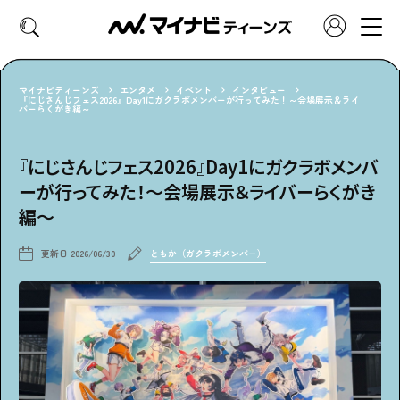
マイナビティーンズ
エンタメ
イベント
インタビュー
『にじさんじフェス2026』Day1にガクラボメンバーが行ってみた！～会場展示＆ライ
バーらくがき編～
CATEGORY
好きなカテゴリーから見る
『にじさんじフェス2026』Day1にガクラボメンバ
ーが行ってみた！～会場展示＆ライバーらくがき
ファッション
ヘア・メイク
編～
トレンド
スクールライフ
更新日
2026/06/30
ともか（ガクラボメンバー）
推し活
グルメ
エンタメ
診断
特集・連載
社会体験