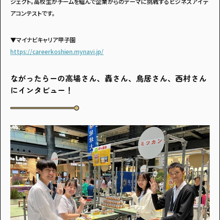
ジェクト。高校生がチームを組んで企業からのテーマに挑戦するビジネスアイデ
アコンテストです。
▼マイナビキャリア甲子園
https://careerkoshien.mynavi.jp/
アンケートに
答えて
ながったらーの高場さん、轟さん、鳥居さん、西村さん
にインタビュー！
イベントに参加しよう！
・マイナビティーンズについて
・利用規約