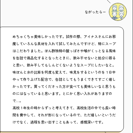
ながったらー
めちゃくちゃ美味しかったです。試作の際、アイナスさんにお邪
魔していろんな具材を入れて試してみたんですけど、特にスープ
はこだわりました。ぽん酢独特の酸っぱさや喉がくっとなる風味
を缶詰で商品化するとなったときに、飲み干せないと処分に困る
と思い、飲み干してもしんどくないようなスープにしたいなと。
味ぽんと水の比率を何度も変えて、味見をするというのを１日中
やって作り上げた配合で、缶詰としてもうまくできてすごく嬉し
かったです。買ってくださった方が食べても美味しいなと思うも
のにはなっていると思います。とにかく思い入れがありますの
で…。
高校１年生の時からずっと考えてきて、高校生活の中でも長い時
間を費やして、それが形になっているので、ただ嬉しいというだ
けでなく、過程を思い出すこともあって、感慨深いです。