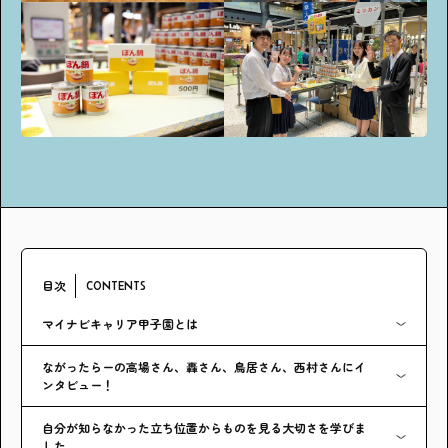
アンケート
プレゼント
ティーンのうちにしかできない特別な体験を！
ガクラボ
への登録はこちら
目次
CONTENTS
マイナビキャリア甲子園とは
ながったらーの高場さん、轟さん、鳥居さん、西村さんにイ
ンタビュー！
自分が知らなかった立ち位置からものを見る大切さを学びま
した