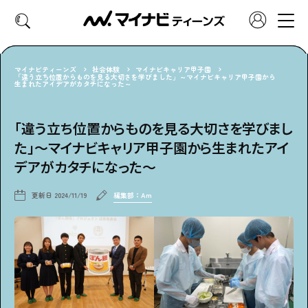
マイナビティーンズ
社会体験
マイナビキャリア甲子園
「違う立ち位置からものを見る大切さを学びました」～マイナビキャリア甲子園から
生まれたアイデアがカタチになった～
CATEGORY
好きなカテゴリーから見る
「違う立ち位置からものを見る大切さを学びまし
た」～マイナビキャリア甲子園から生まれたアイ
ファッション
ヘア・メイク
デアがカタチになった～
トレンド
スクールライフ
更新日
2024/11/19
編集部：Am
推し活
グルメ
エンタメ
診断
特集・連載
社会体験