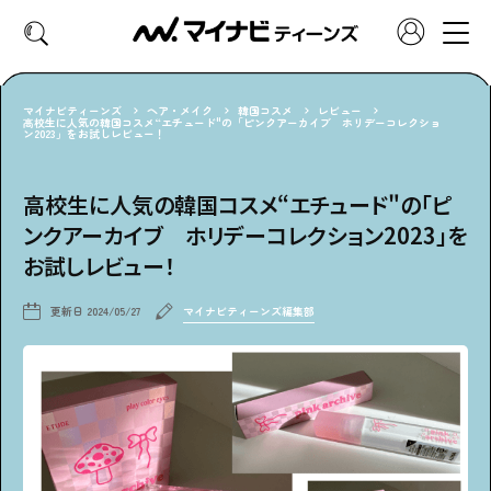
マイナビティーンズ
ヘア・メイク
韓国コスメ
レビュー
高校生に人気の韓国コスメ“エチュード"の「ピンクアーカイブ ホリデーコレクショ
ン2023」をお試しレビュー！
CATEGORY
好きなカテゴリーから見る
高校生に人気の韓国コスメ“エチュード"の「ピ
ンクアーカイブ ホリデーコレクション2023」を
ファッション
ヘア・メイク
お試しレビュー！
トレンド
スクールライフ
更新日
2024/05/27
マイナビティーンズ編集部
推し活
グルメ
エンタメ
診断
特集・連載
社会体験