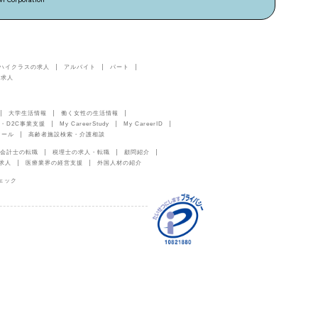
ハイクラスの求人
アルバイト
パート
の求人
大学生活情報
働く女性の生活情報
・D2C事業支援
My CareerStudy
My CareerID
ツール
高齢者施設検索・介護相談
会計士の転職
税理士の求人・転職
顧問紹介
求人
医療業界の経営支援
外国人材の紹介
ェック