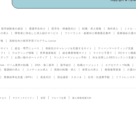
留学経験者の就活
看護学生向け
医学生・研修医向け
転職・求人情報
海外求人
ミドル・
アの求人
障害者に特化した求人紹介サービス
フリーランス・副業向け業務委託案件
医療福祉介護
情報
高校生向け探究学習プログラム Locus
めサイト
総合・専門ニュース
高校生のチャレンジを応援するサイト
ティーンマーケティング支援
ソフト
ウエディング情報
世界遺産検定
総合農業情報サイト
マイナビ子育て
ECサイト構築
メディア
お買い物サポートメディア
マンスリーマンション予約
AIを活用したSEOコンテンツ支援
Web・ゲーム業界の転職
20代・第二新卒
新卒紹介
転職エージェント
エグゼクティブ転職
看護師の求人
コメディカル求人
医師の転職・求人
保育士の求人
無期雇用派遣
介護の
業務効率化支援（BPO）
発送代行
貸会議室・スタジオ
社宅・社員寮手配
リファレンスチ
クセス
サスティナビリティ
採用
グループ企業
個人情報保護方針