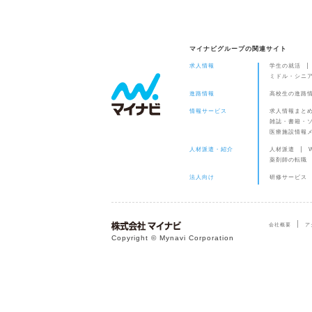
マイナビグループの関連サイト
求人情報
学生の就活
ミドル・シニ
進路情報
高校生の進路
情報サービス
求人情報まと
雑誌・書籍・
医療施設情報
人材派遣・紹介
人材派遣
薬剤師の転職
法人向け
研修サービス
会社概要
ア
Copyright © Mynavi Corporation