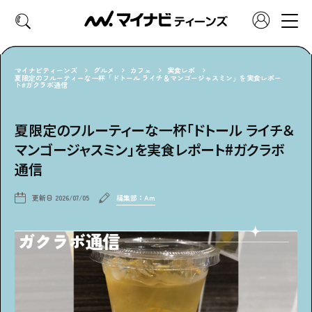
マイナビティーンズ
グルメ
カフェ
実食レポ
夏限定のフルーティーな一杯「ドトール ライチ＆マンゴージャスミン」を実食レポー
ト#ガクラボ通信
CATEGORY
好きなカテゴリーから見る
夏限定のフルーティーな一杯「ドトール ライチ＆
マンゴージャスミン」を実食レポート#ガクラボ
ファッション
ヘア・メイク
通信
トレンド
スクールライフ
更新日
2026/07/05
編集部：Am
推し活
グルメ
エンタメ
診断
特集・連載
社会体験