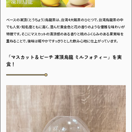
ベースの凍頂（とうちょう）烏龍茶は、台湾4大銘茶のひとつで、台湾烏龍茶の中
でも人気・知名度ともに高く、澄んだ黄金色と花の香りのような優雅な味わいが
特徴です。そこにマスカットの清涼感のある香りと桃のふくらみのある果実味を
アンケートに
重ねることで、後味は軽やかですっきりとした飲み心地に仕上がっています。
答えて
「マスカット＆ピーチ 凍頂烏龍 ミルフォティー」を実
食！
イベントに参加しよう！
・マイナビティーンズについて
・利用規約