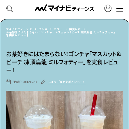
マイナビティーンズ
グルメ
カフェ
実食レポ
お茶好きにはたまらない！ゴンチャ「マスカット&ピーチ 凍頂烏龍 ミルフォティー」
を実食レビュー！
CATEGORY
好きなカテゴリーから見る
お茶好きにはたまらない！ゴンチャ「マスカット&
ピーチ 凍頂烏龍 ミルフォティー」を実食レビュ
ファッション
ヘア・メイク
ー！
トレンド
スクールライフ
更新日
2026/06/10
じゅり（ガクラボメンバー）
推し活
グルメ
エンタメ
診断
特集・連載
社会体験