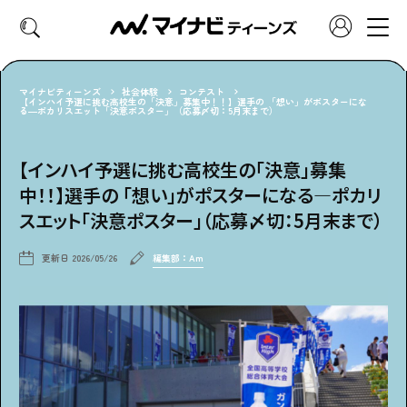
マイナビティーンズ
社会体験
コンテスト
【インハイ予選に挑む高校生の「決意」募集中！！】選手の 「想い」がポスターにな
る―ポカリスエット「決意ポスター」（応募〆切：5月末まで）
CATEGORY
好きなカテゴリーから見る
【インハイ予選に挑む高校生の「決意」募集
中！！】選手の 「想い」がポスターになる―ポカリ
ファッション
ヘア・メイク
スエット「決意ポスター」（応募〆切：5月末まで）
トレンド
スクールライフ
更新日
2026/05/26
編集部：Am
推し活
グルメ
エンタメ
診断
特集・連載
社会体験