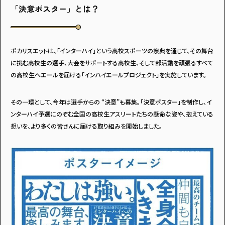
「決意ポスター」とは？
ポカリスエットは、「インターハイ」という高校スポーツの祭典を通じて、その舞台
アンケートに
に挑む高校生の選手、大会をサポートする高校生、そして部活動を頑張るすべて
答えて
の高校生へエールを届ける「インハイエールプロジェクト」を実施しています。
その一環として、今年は選手からの “決意”も募集。「決意ポスター」を制作し、イ
ンターハイ予選にのぞむ全国の高校生アスリートたちの懸命な姿や、抱えている
想いを、より多くの皆さんに届ける取り組みを開始しました。
イベントに参加しよう！
・マイナビティーンズについて
・利用規約