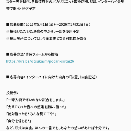
スター等を制作。各都道府県のポカリスエット取扱店舗、SNS、インターハイ会場
等で掲出・発信予定
■応募期間：2026年5月1日（金）～2026年5月31日（日）
※投稿いただいた決意の中から、一部を使用予定
※掲出場所については、今後変更となる可能性がある
■応募方法：専用フォームから投稿
https://krs.bz/otsuka/m/pocari-sotai26
■応募内容：インターハイに向けた自身の「決意」（自由記述）
投稿例：
「一球入魂で悔いのない試合をします。」
「支えてくれた皆への感謝を胸に、勝つ！」
「絶対勝ったる！みんな見ててや！」
「自分を信じる！」
など、形式は自由。 ほんの一言でも、あなたの想いがあれば十分です。