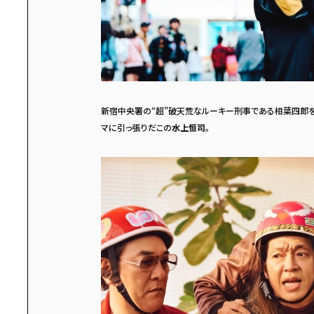
新宿中央署の“超”破天荒なルーキー刑事である相葉四郎を
マに引っ張りだこの
水上恒司
。