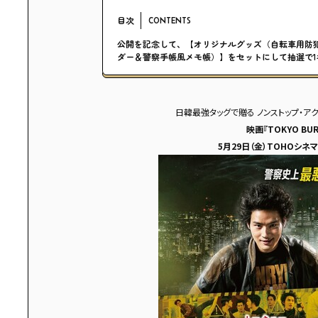
目次
CONTENTS
公開を記念して、【オリジナルグッズ（自転車用防
ダー＆警察手帳風メモ帳）】をセットにして抽選で1
日韓最強タッグで贈る ノンストップ・ア
映画『TOKYO BU
5月29日（金）TOHOシ