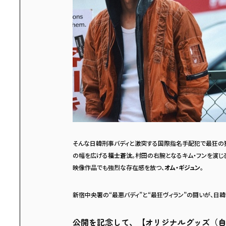
そんな日韓刑事バディと激突する国際指名手配犯で最狂の
の幅を広げる
福士蒼汰
。村田の右腕となるキム・フンを演じ
映像作品でも強烈な存在感を放つ、
オム・ギジュン
。
新宿中央署の“最悪バディ”と“最狂ヴィラン”の闘いが、日
公開を記念して、【オリジナルグッズ（自