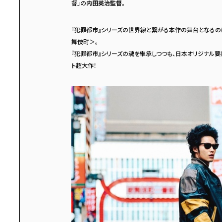
督」の
内田英治監督
。
『犯罪都市』シリーズの世界線と繋がる本作の舞台となるの
舞伎町＞。
『犯罪都市』シリーズの魂を継承しつつも、日本オリジナル要
ト超大作！