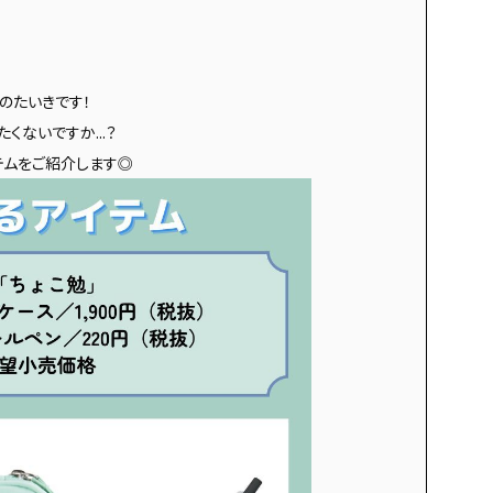
のたいき
です！
くないですか...？
テムをご紹介します◎