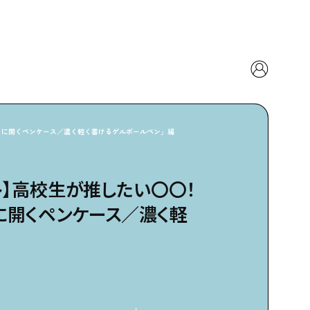
うに開くペンケース／濃く軽く書けるゲルボールペン」編
ト】高校生が推したい〇〇！
に開くペンケース／濃く軽