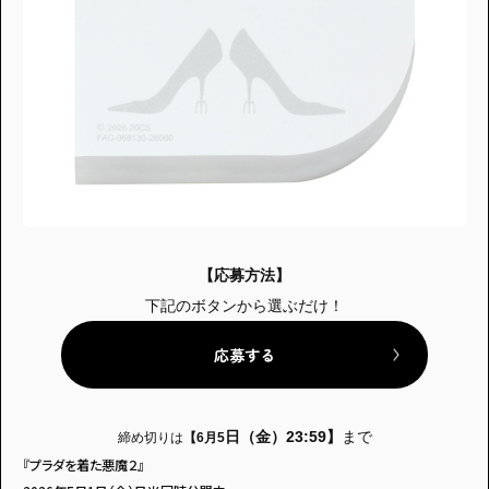
【応募方法】
下記のボタンから選ぶだけ！
応募する
日（金）23:59】
まで
締め切りは
【6月5
『プラダを着た悪魔２』