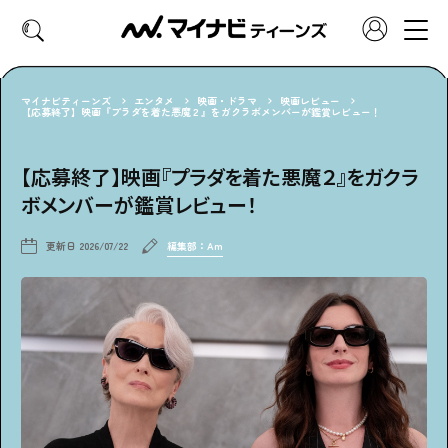
マイナビティーンズ
エンタメ
映画・ドラマ
映画レビュー
【応募終了】映画『プラダを着た悪魔２』をガクラボメンバーが鑑賞レビュー！
CATEGORY
【応募終了】映画『プラダを着た悪魔２』をガクラ
好きなカテゴリーから見る
ボメンバーが鑑賞レビュー！
ファッション
ヘア・メイク
更新日
2026/07/22
編集部：Am
トレンド
スクールライフ
推し活
グルメ
エンタメ
診断
特集・連載
社会体験