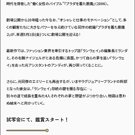
・個人情報について
・お問い合わせ
時代を席巻した“働く女性のバイブル”『プラダを着た悪魔』（2006）。
・読者プレゼント
・広告掲載のお問い合わせ
劇場公開から20年経った今なお、“オシャレと仕事のモチベーション”として、多
くの観客たちに大きなパワーを与え続けている同作の続編『プラダを着た悪魔
２』が、来週5月1日(金)ついに劇場公開を迎える！
最新作では、ファッション業界を牽引するトップ誌「ランウェイ」の編集長ミランダ
と、その右腕ナイジェルがとある危機に直面。かつて自らの夢を追い「ランウェ
イ」を去った元アシスタントのアンディが、再び戻ってくることに。
さらに、元同僚のエミリーとも再会するが、いまやラグジュアリーブランドの幹部
となった彼女は、「ランウェイ」存続の鍵を握る存在に…。
別々の道で成長を重ねた4人それぞれの夢と野望がぶつかり合い、物語は思わ
ぬ結末へと向かっていく――。
試写会にて、鑑賞スタート！