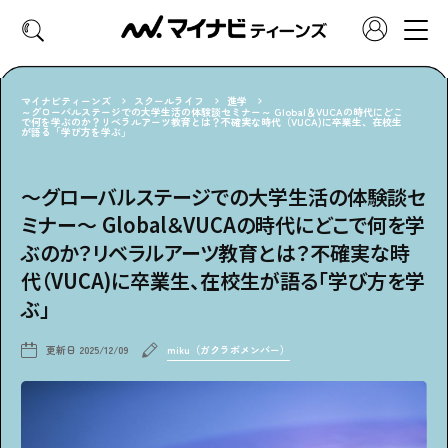
マイナビティーンズ
スクールライフ
進学
～グローバルステージでの大学生活の体験談セミナー～ Global＆VUCAの時代にどこ
で何を学ぶのか？リベラルアーツ教育とは？不確実な時代（VUCA)に卒業生、在校生
が語る「学び方を学ぶ」
CATEGORY
好きなカテゴリーから見る
～グローバルステージでの大学生活の体験談セ
ミナー～ Global＆VUCAの時代にどこで何を学
ファッション
ヘア・メイク
ぶのか？リベラルアーツ教育とは？不確実な時
代（VUCA)に卒業生、在校生が語る「学び方を学
トレンド
スクールライフ
ぶ」
推し活
グルメ
更新日
2025/12/09
miku（ガクラボメンバー）
エンタメ
診断
特集・連載
社会体験