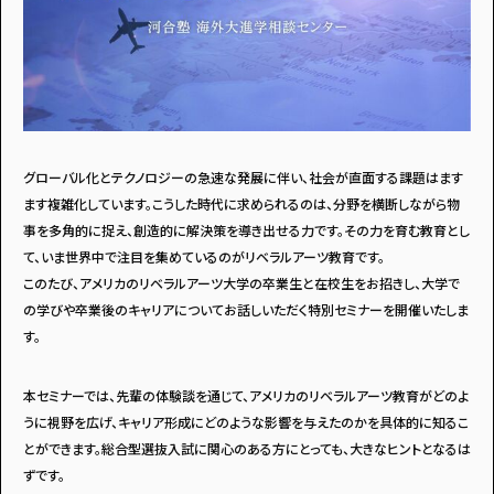
アンケートに
答えて
グローバル化とテクノロジーの急速な発展に伴い、社会が直面する課題はます
ます複雑化しています。こうした時代に求められるのは、分野を横断しながら物
事を多角的に捉え、創造的に解決策を導き出せる力です。その力を育む教育とし
て、いま世界中で注目を集めているのがリベラルアーツ教育です。
このたび、アメリカのリベラルアーツ大学の卒業生と在校生をお招きし、大学で
イベントに参加しよう！
の学びや卒業後のキャリアについてお話しいただく特別セミナーを開催いたしま
す。
本セミナーでは、先輩の体験談を通じて、アメリカのリベラルアーツ教育がどのよ
うに視野を広げ、キャリア形成にどのような影響を与えたのかを具体的に知るこ
とができます。総合型選抜入試に関心のある方にとっても、大きなヒントとなるは
・マイナビティーンズについて
・利用規約
ずです。