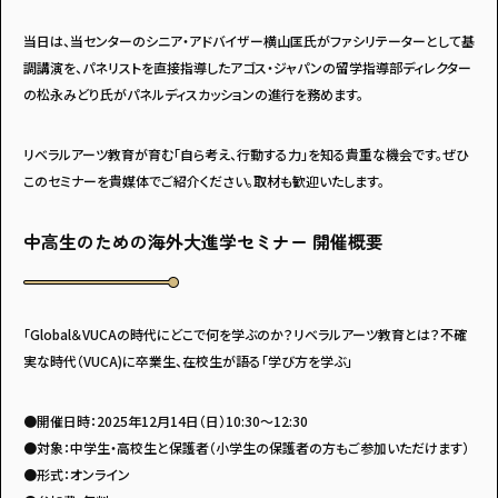
・個人情報について
・お問い合わせ
・読者プレゼント
・広告掲載のお問い合わせ
当日は、当センターのシニア・アドバイザー横山匡氏がファシリテーターとして基
調講演を、パネリストを直接指導したアゴス・ジャパンの留学指導部ディレクター
の松永みどり氏がパネルディスカッションの進行を務めます。
リベラルアーツ教育が育む「自ら考え、行動する力」を知る貴重な機会です。ぜひ
このセミナーを貴媒体でご紹介ください。取材も歓迎いたします。
中高生のための海外大進学セミナー 開催概要
「Global＆VUCAの時代にどこで何を学ぶのか？リベラルアーツ教育とは？不確
実な時代（VUCA)に卒業生、在校生が語る「学び方を学ぶ」
●開催日時：2025年12月14日（日）10:30～12:30
●対象：中学生・高校生と保護者（小学生の保護者の方もご参加いただけます）
●形式：オンライン