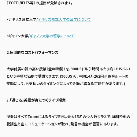
（TOEFL/IELTS等）の提出が免除されます。
・テキサス州立大学/
テキサス州立大学の留学について
・ギャノン大学/
ギャノン大学の留学について
2.圧倒的なコストパフォーマンス
大学付属の質の高い授業（全80時間）を、900USドル（1時間あたり約11USドル）
という手頃な価格で受講できます。(900USドル＝約14万262円※為替ルートの
変動により、お支払いのタイミングによって金額が異なる可能性があります。)
3.「通じる」英語が身につくライブ授業
授業はすべてZoomによるライブ形式。最大15名の少人数クラスで、講師や他の
受講生と密にコミュニケーションが取れ、発言の機会が豊富にあります。