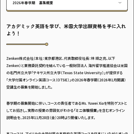
2026年春学期 募集概要
アカデミック英語を学び、米国大学出願資格を手に入れ
よう！
Zenken株式会社（本社：東京都港区、代表取締役社長：林 順之亮、以下
Zenken）と業務委託契約を結んでいる一般財団法人 海外留学推進協会は米国
の名門州立大学「テキサス州立大学（Texas State University）」が提供する
「大学付属オンライン英語コース（OTSIE）」の2026年春学期（2026年1月開講）
受講生の募集を開始しました。
春学期の募集開始に伴い、コースの責任者であるMs. Yuwei Xiaを特別ゲストと
してお招きし、実際の授業の雰囲気がわかる
「ミニ体験授業」
を含むオンライン
説明会を、2025年11月28日（金）20時より開催いたします。
本コースは、アメリカの大学付属の本格的な英語コースを日本にいながらオンラ