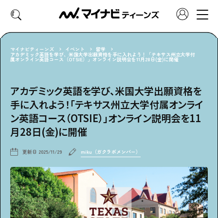
マイナビティーンズ
イベント
留学
アカデミック英語を学び、米国大学出願資格を手に入れよう！「テキサス州立大学付
属オンライン英語コース（OTSIE）」オンライン説明会を11月28日(金)に開催
CATEGORY
好きなカテゴリーから見る
アカデミック英語を学び、米国大学出願資格を
手に入れよう！「テキサス州立大学付属オンライ
ファッション
ヘア・メイク
ン英語コース（OTSIE）」オンライン説明会を11
月28日(金)に開催
トレンド
スクールライフ
更新日
2025/11/29
miku（ガクラボメンバー）
推し活
グルメ
エンタメ
診断
特集・連載
社会体験