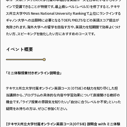
インで受講できることが特徴です。最上級レベル（レベル5）を修了すると、テキサ
ス州立大学やUS News National University Rankingで上位にランクインする
ギャノン大学への出願時に必要となるTOEFLやIELTSなどの英語スコア提出が
免除されます。海外大学への留学を目指す方や、英語力を短期間で効率よくつけ
アンケートに
たい方、スピーキングを強化したい方におすすめのコースです。
答えて
イベント概要
「ミニ体験授業付きオンライン説明会」
イベントに参加しよう！
テキサス州立大学付属オンライン英語コース（OTSIE）の魅力を知り尽くした担
当講師から、プログラムの具体的な内容や学習効果について直接聞ける絶好の
機会です。「ライブ授業の雰囲気を知りたい」「自分に合うレベルか不安」といった
疑問をお持ちの方は、ぜひご参加ください。
・マイナビティーンズについて
・利用規約
【テキサス州立大学付属オンライン英語コース(OTSIE) 説明会 with ミニ体験