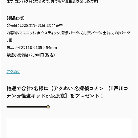
ます。コンパクトになるので、外でも写真撮影を楽しめます！
【製品仕様】
発売日：2025年7月31日より発売中
内容物：マスコット、自立スティック、背景パーツ、さし穴パーツ、土台、小物パーツ
3個
商品サイズ：118×135×54mm
希望⼩売価格：2,200円（税込）
アクぬい
抽選で合計3名様に【アクぬい 名探偵コナン 江戸川コ
ナンor怪盗キッドor灰原哀】をプレゼント！