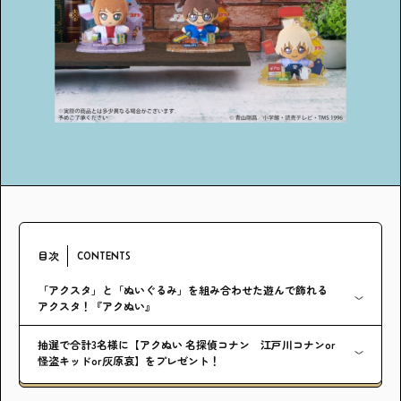
アンケート
プレゼント
ティーンのうちにしかできない特別な体験を！
ガクラボ
への登録はこちら
目次
CONTENTS
「アクスタ」と「ぬいぐるみ」を組み合わせた遊んで飾れる
アクスタ！『アクぬい』
抽選で合計3名様に【アクぬい 名探偵コナン 江戸川コナンor
怪盗キッドor灰原哀】をプレゼント！