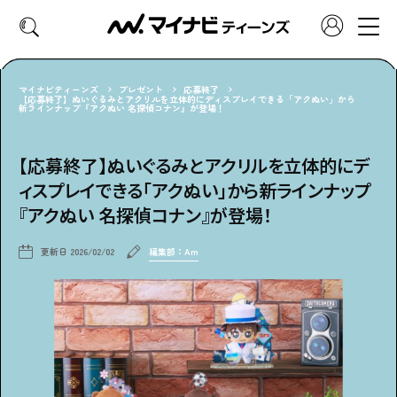
マイナビティーンズ
プレゼント
応募終了
【応募終了】ぬいぐるみとアクリルを立体的にディスプレイできる「アクぬい」から
新ラインナップ『アクぬい 名探偵コナン』が登場！
CATEGORY
好きなカテゴリーから見る
【応募終了】ぬいぐるみとアクリルを立体的にデ
ィスプレイできる「アクぬい」から新ラインナップ
ファッション
ヘア・メイク
『アクぬい 名探偵コナン』が登場！
トレンド
スクールライフ
更新日
2026/02/02
編集部：Am
推し活
グルメ
エンタメ
診断
特集・連載
社会体験