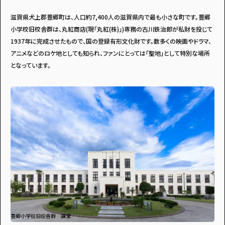
滋賀県犬上郡豊郷町は、人口約7,400人の滋賀県内で最も小さな町です。豊郷
小学校旧校舎群は、丸紅商店(現「丸紅(株)」)専務の古川鉄治郎が私財を投じて
1937年に完成させたもので、国の登録有形文化財です。数多くの映画やドラマ、
アニメなどのロケ地としても知られ、ファンにとっては「聖地」として特別な場所
となっています。
豊郷小学校旧校舎群 講堂