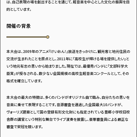
は、自己表現の場を創出することを通じて、軽音楽を中心とした文化の振興を目
的としています。
開催の背景
アンケートに
答えて
本大会は、2009年のアニメ『けいおん！』放送をきっかけに、観光客と地元住民の
交流が生まれたことを原点とし、2011年に「高校生が輝ける場を提供したい」と
いう地元有志の思いから始まりました。現在では、最優秀バンドに「文部科学大
臣賞」が授与される、数少ない全国規模の高校生軽音楽コンクールとして、その
格式を確立しています。
イベントに参加しよう！
本大会の最大の特徴は、多くのバンドがオリジナル曲で臨み、自分たちの思いを
音楽に乗せて表現することです。音源審査を通過した全国最大10バンドが、
ヴォーリズ建築として国の登録有形文化財にも指定されている豊郷小学校旧校
舎群の講堂という特別な舞台でライブ演奏を披露し、豪華審査員による厳正な
審査で栄冠を競います。
・マイナビティーンズについて
・利用規約