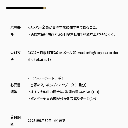
応募要
・メンバー全員が高等学校に在学中であること。
件
・決勝大会に同行できる引率責任者（20歳以上）がいること。
受付方
郵送（当日消印有効）or メール（E-mail: info@toyosatocho-
法
shokokai.net）
・エントリーシート（１枚）
必要書
・音源の入ったメディアやデータ（１曲分）
類等
・オリジナル曲の場合は、歌詞の書いたもの(1曲)
・メンバー全員の顔が分かる写真やデータ(１枚)
受付期
2025年9月30日（火）まで
限