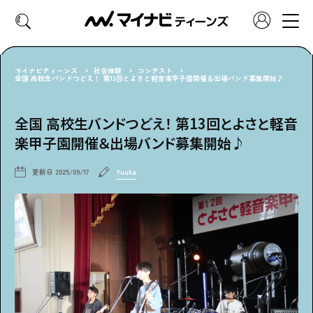
マイナビティーンズ
社会体験
コンテスト
全国 高校生バンドつどえ！ 第13回とよさと軽音楽甲子園開催＆出場バンド募集開始♪
CATEGORY
全国 高校生バンドつどえ！ 第13回とよさと軽音
好きなカテゴリーから見る
楽甲子園開催＆出場バンド募集開始♪
ファッション
ヘア・メイク
更新日
2025/09/17
Yuuka
トレンド
スクールライフ
推し活
グルメ
エンタメ
診断
特集・連載
社会体験