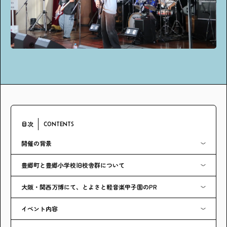
アンケート
プレゼント
ティーンのうちにしかできない特別な体験を！
ガクラボ
への登録はこちら
目次
CONTENTS
開催の背景
豊郷町と豊郷小学校旧校舎群について
大阪・関西万博にて、とよさと軽音楽甲子園のPR
イベント内容