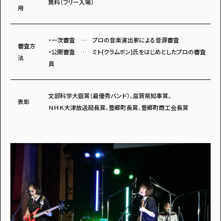
無料（フリー入場）
用
・一次審査 … プロの音楽演出家による音源審査
審査方
・公開審査 … ミト(クラムボン)氏をはじめとしたプロの審査
法
員
文部科学大臣賞（最優秀バンド）、滋賀県知事賞、
表彰
ＮＨＫ大津放送局長賞、豊郷町長賞、豊郷町商工会長賞