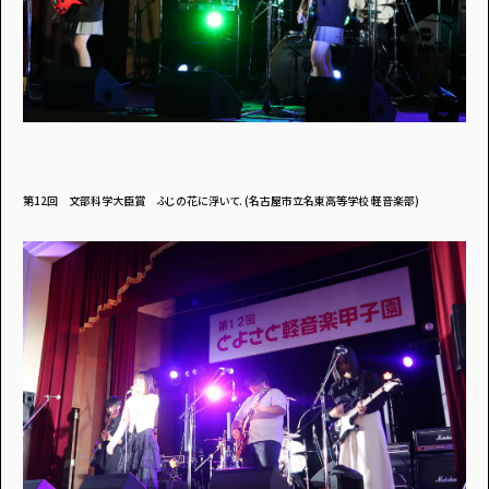
第12回 文部科学大臣賞 ふじの花に浮いて. (名古屋市立名東高等学校 軽音楽部)