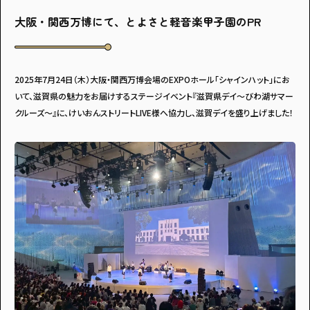
大阪・関西万博にて、とよさと軽音楽甲子園のPR
2025年7月24日（木）大阪・関西万博会場のEXPOホール「シャインハット」にお
いて、滋賀県の魅力をお届けするステージイベント『滋賀県デイ～びわ湖サマー
クルーズ～』に、けいおんストリートLIVE様へ協力し、滋賀デイを盛り上げました！