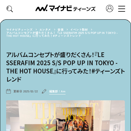
マイナビティーンズ
エンタメ
音楽
イベント取材
アルバムコンセプトが盛りだくさん！『LE SSERAFIM 2025 S/S POP UP IN TOKYO -
THE HOT HOUSE』に行ってみた！#ティーンズトレンド
CATEGORY
好きなカテゴリーから見る
アルバムコンセプトが盛りだくさん！『LE
SSERAFIM 2025 S/S POP UP IN TOKYO -
ファッション
ヘア・メイク
THE HOT HOUSE』に行ってみた！#ティーンズト
レンド
トレンド
スクールライフ
更新日
2025/03/22
編集部：Am
推し活
グルメ
エンタメ
診断
特集・連載
社会体験