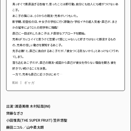
真っすぐで素直過ぎる性格で、思ったことは即⾏動、自分にも他人にも嘘がつけないあ
こ子。
あこ子の隣には、小3からの親友・充希がいつもいた。
新学期、初登校の日、全女子の学校に行く原動力・学校イチの超人気者・直己が、まさ
かの留年により2人の同学年に降臨！
直己に一目ぼれしたあこ子は、ド直球なアプローチを開始。
充希は「カッコイイと思うけど恋愛って感じじゃない」と好きではないと断言するもの
の、充希の怪しい動きを察知するあこ子。
先手必勝！と、直己に告白するあこ子だが、「彼女つくる気ないから」とあっけなくフラれ
てしまう。
落ち込むあこ子だが、直己の親友・成田から直己が彼女を作らない理由を聞き、彼を
好きでい続けることを決意。
一方で、充希も直己に近づきはじめて…
ギャガ
配給
出演：渡邉美穂 ⽊村柾哉(INI)
⿑藤なぎさ
⼩⽥惟真(THE SUPER FRUIT) 笠井悠聖
藤⽥ニコル／⼭中柔太朗