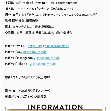
主題歌：INI「Break of Dawn」(LAPONE Entertainment)
挿入歌：チョーキューメイ「シナモン」（神宮前レコード）
原作：幸田もも子「あたしの！」（集英社マーガレットコミックス DIGITAL刊）
監督 撮影 編集：横堀光範
脚本：おかざきさとこ 音楽：遠藤浩二
©幸田もも子／集英社・映画「あたしの！」製作委員会
映画公式サイト︓
https://gaga.ne.jp/atashino/
映画公式X：
@atashino_movie
映画公式Instagram：
@atashino_movie
映画公式TikTok：
@atashino_movie
映画『あたしの！』は大ヒット上映中！
取材・文／kona（ガクラボメンバー）
編集／マイナビティーンズ編集部