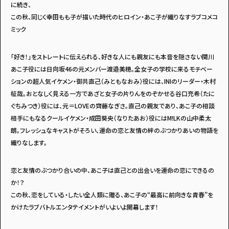
・個人情報について
・お問い合わせ
に続き、
・読者プレゼント
・広告掲載のお問い合わせ
この秋、同じく幸田もも子が描いた時代のヒロイン・あこ子が織りなすラブコメコ
ミック
「好き！」をストレートに伝えられる、好きな人にも親友にも本音を隠さない関川
あこ子役には日向坂46の元メンバー渡邉美穂。全女子の学校に来るモチベー
ションの超人気イケメン・御共直己（みともなおみ）役には、INIのリーダー・木村
柾哉。おとなしく見える一方であざと女子の片りんをのぞかせる谷口充希（たに
ぐちみつき）役には、元＝LOVEの齊藤なぎさ。直己の親友であり、あこ子の相談
相手にもなるクールイケメン・成田葵央（なりたあお）役にはM!LKの山中柔太
朗。フレッシュなキャストがそろい、運命の恋と友情の絆のぶつかりあいの物語を
織りなします。
恋と友情のぶつかり合いの中、あこ子は直己との出会いを運命の恋にできるの
か！？
この秋、恋をしている・したい全人類に贈る、あこ子の“最高に前向きな青春”を
かけたラブバトルエンタテイメントがいよいよ開幕します！