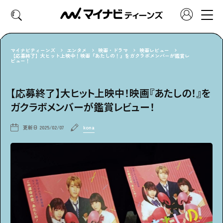
マイナビティーンズ
エンタメ
映画・ドラマ
映画レビュー
【応募終了】大ヒット上映中！映画『あたしの！』をガクラボメンバーが鑑賞レ
ビュー！
CATEGORY
好きなカテゴリーから見る
【応募終了】大ヒット上映中！映画『あたしの！』を
ガクラボメンバーが鑑賞レビュー！
ファッション
ヘア・メイク
更新日
2025/02/07
kona
トレンド
スクールライフ
推し活
グルメ
エンタメ
診断
特集・連載
社会体験