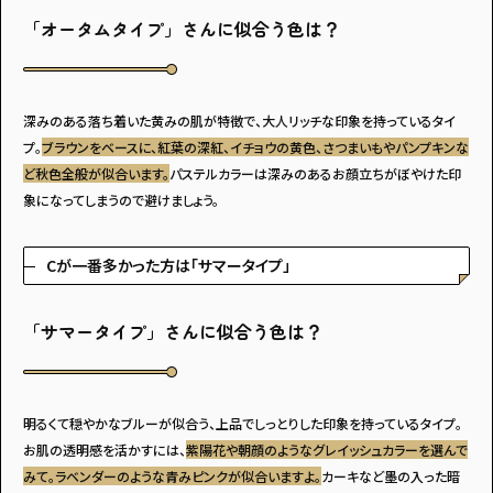
「オータムタイプ」さんに似合う色は？
深みのある落ち着いた黄みの肌が特徴で、大人リッチな印象を持っているタイ
プ。
ブラウンをベースに、紅葉の深紅、イチョウの黄色、さつまいもやパンプキンな
ど秋色全般が似合います。
パステルカラーは深みのあるお顔立ちがぼやけた印
象になってしまうので避けましょう。
Cが一番多かった方は「サマータイプ」
「サマータイプ」さんに似合う色は？
明るくて穏やかなブルーが似合う、上品でしっとりした印象を持っているタイプ。
お肌の透明感を活かすには、
紫陽花や朝顔のようなグレイッシュカラーを選んで
みて。ラベンダーのような青みピンクが似合いますよ。
カーキなど墨の入った暗