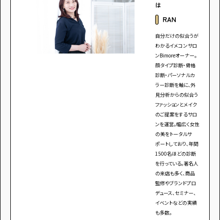
は
RAN
自分だけの似合うが
わかるイメコンサロ
ンBimoreオーナー。
アンケートに
顔タイプ診断・骨格
答えて
診断・パーソナルカ
ラー診断を軸に、外
見分析からの似合う
ファッションとメイク
のご提案をするサロ
ンを運営。幅広く女性
の美をトータルサ
イベントに参加しよう！
ポートしており、年間
1500名ほどの診断
を行っている。著名人
の来店も多く、商品
監修やブランドプロ
デュース、セミナー、
イベントなどの実績
・マイナビティーンズについて
・利用規約
も多数。