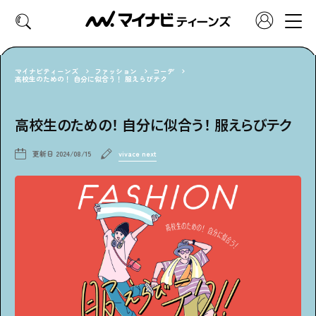
マイナビティーンズ
ファッション
コーデ
高校生のための！ 自分に似合う！ 服えらびテク
CATEGORY
高校生のための！ 自分に似合う！ 服えらびテク
好きなカテゴリーから見る
更新日
2024/08/15
vivace next
ファッション
ヘア・メイク
トレンド
スクールライフ
推し活
グルメ
エンタメ
診断
特集・連載
社会体験