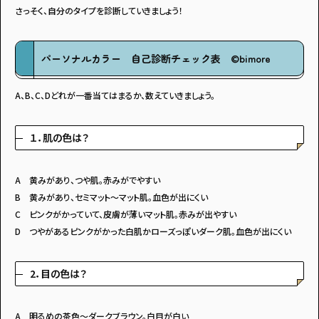
さっそく、自分のタイプを診断していきましょう！
パーソナルカラー 自己診断チェック表 ©️bimore
A、B、C、Dどれが一番当てはまるか、数えていきましょう。
１．肌の色は？
A 黄みがあり、つや肌。赤みがでやすい
B 黄みがあり、セミマット～マット肌。血色が出にくい
C ピンクがかっていて、皮膚が薄いマット肌。赤みが出やすい
D つやがあるピンクがかった白肌かローズっぽいダーク肌。血色が出にくい
2．目の色は？
A 明るめの茶色～ダークブラウン。白目が白い