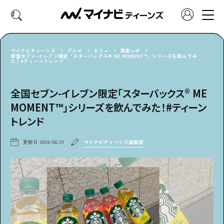
マイナビティーンズ
グルメ
カフェ
実食レポ
全国セブン-イレブン限定「スターバックス® ME MOMENT™」シリーズを飲んでみ
た！#ティーントレンド
CATEGORY
好きなカテゴリーから見る
全国セブン-イレブン限定「スターバックス® ME
MOMENT™」シリーズを飲んでみた！#ティーン
ファッション
ヘア・メイク
トレンド
トレンド
スクールライフ
更新日
2024/06/21
マイナビティーンズ編集部
推し活
グルメ
エンタメ
診断
特集・連載
社会体験