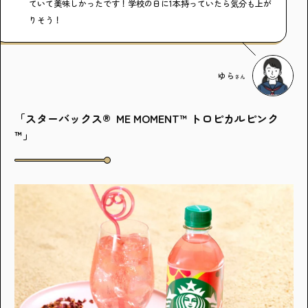
ていて美味しかったです！学校の日に1本持っていたら気分も上が
りそう！
ゆら
さん
「スターバックス® ME MOMENT™ トロピカルピンク
™」