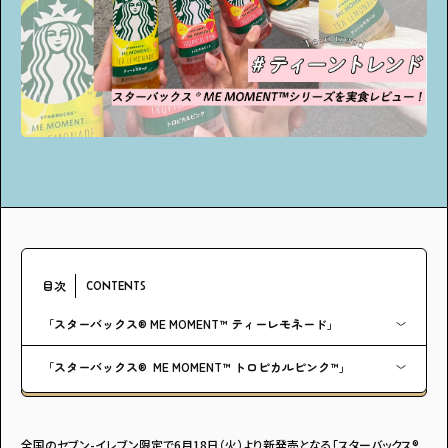
アンケート
プレゼント
ティーンのうちにしかできない特別な体験を！
ガクラボ
への登録はこちら
目次
CONTENTS
「スターバックス® ME MOMENT™ ティーレモネード」
「スターバックス® ME MOMENT™ トロピカルピンク™」
全国のセブン-イレブン限定で6月18日（火）より新発売となる「スターバックス®