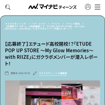
マイナビティーンズ
ヘア・メイク
イベント
イベント取材
【応募終了】エチュード高校開校！？「ETUDE POP UP STORE ～My Glow
Memories～ with RIIZE」にガクラボメンバーが潜入レポート！
CATEGORY
好きなカテゴリーから見る
【応募終了】エチュード高校開校！？「ETUDE
POP UP STORE ～My Glow Memories～
ファッション
ヘア・メイク
with RIIZE」にガクラボメンバーが潜入レポー
ト！
トレンド
スクールライフ
更新日
2024/10/10
マイナビティーンズ編集部
推し活
グルメ
エンタメ
診断
特集・連載
社会体験