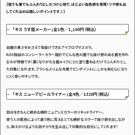
【指でも筆でもふんわりとしたつけ心地で、ほどよい血色感を実現！ツヤ感も出
してくれるのは嬉しいポイントです♪】
「キス うす眉メーカー」全1色／1,100円（税込）
自眉の黒さをおさえて垢抜けできるアイブロウマスカラ。
KiSS独自のコンシーラーカラー設計でどんな色の眉でも抜け感のある眉を作れ
るのが特徴です！濃くなりがちな眉メイクにひと塗り重ねるだけでふんわりとし
た印象になれます。ブラシもスリムな先端でピンポイントに、しかも色むらになり
にくく使いやすいです。
「キス ニューアピールライナー」全4色／1320円（税込）
目元をきちんと締める絶妙ニュアンスカラーのリキッドライナー。
使う人の肌色によって違う色に見えるとても絶妙なカラーで抜け感を出しなが
ら、訴えかけるような目ヂカラを生み出して印象的な目元にしてくれます！