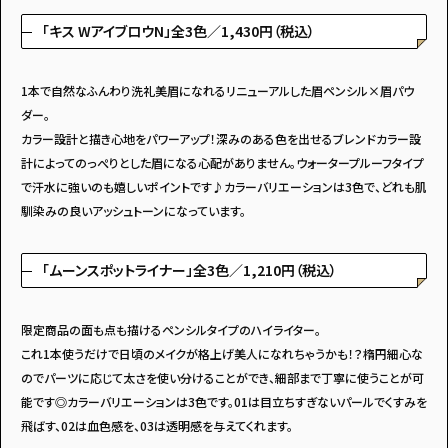
「キス WアイブロウN」全3色／1,430円（税込）
1本で自然なふんわり洗礼美眉になれるリニューアルした眉ペンシル×眉パウ
ダー。
カラー設計と描き心地をパワーアップ！深みのある色を出せるブレンドカラー設
計によってのっぺりとした眉になる心配がありません。ウォータープルーフタイプ
で汗水に強いのも嬉しいポイントです♪カラーバリエーションは3色で、どれも肌
馴染みの良いアッシュトーンになっています。
「ムーンスポットライナー」全3色／1,210円（税込）
限定商品の面も点も描けるペンシルタイプのハイライター。
これ1本使うだけで日頃のメイクが格上げ美人になれちゃうかも！？楕円細心な
のでパーツに応じて太さを使い分けることができ、細部まで丁寧に使うことが可
能です◎カラーバリエーションは3色です。01は目立ちすぎないパールでくすみを
飛ばす、02は血色感を、03は透明感を与えてくれます。