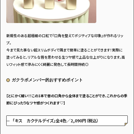
新規性のある超極細の口紅で『口角を整えてポジティブな印象』が作れるリッ
プ。
今まで見た事ない超スリムボディで隅まで簡単に塗ることができます！実際に
塗ってみると、リアルな唇を思わせる生ツヤ感で上品な仕上がりになります。高
いフィット感で滲みにくく綺麗に発色して長時間持続◎
ガクラボメンバー的おすすめポイント
【とにかく細い！！この1本で唇の口角から全体まで塗ることができ、これからの季
節にぴったりなツヤ感がつくれます♡】
「キス カクテルデイズ」全4色／2,090円（税込）