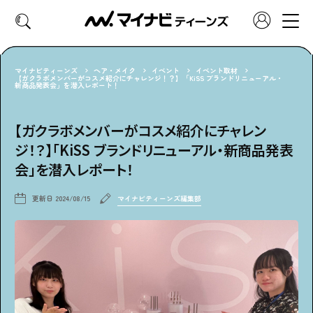
マイナビティーンズ
ヘア・メイク
イベント
イベント取材
【ガクラボメンバーがコスメ紹介にチャレンジ！？】「KiSS ブランドリニューアル・
新商品発表会」を潜入レポート！
CATEGORY
好きなカテゴリーから見る
【ガクラボメンバーがコスメ紹介にチャレン
ジ！？】「KiSS ブランドリニューアル・新商品発表
ファッション
ヘア・メイク
会」を潜入レポート！
トレンド
スクールライフ
更新日
2024/08/15
マイナビティーンズ編集部
推し活
グルメ
エンタメ
診断
特集・連載
社会体験