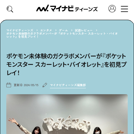
マイナビティーンズ
エンタメ
ゲーム
試遊レビュー
ポケモン未体験のガクラボメンバーが『ポケットモンスター スカーレット・バイオ
レット』を初見プレイ！
CATEGORY
好きなカテゴリーから見る
ポケモン未体験のガクラボメンバーが『ポケット
モンスター スカーレット・バイオレット』を初見プ
ファッション
ヘア・メイク
レイ！
トレンド
スクールライフ
更新日
2024/05/15
マイナビティーンズ編集部
推し活
グルメ
エンタメ
診断
特集・連載
社会体験