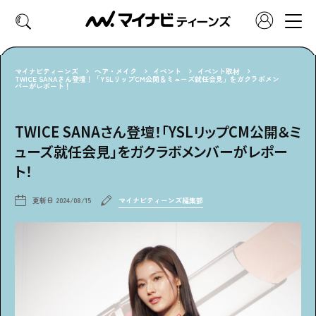
マイナビティーンズ
ヘア・メイク
イベント
イベント取材
TWICE SANAさん登壇！「YSLリップCM公開＆ミューズ就任会見」をガクラボメン
バーがレポート！
CATEGORY
好きなカテゴリーから見る
TWICE SANAさん登壇！「YSLリップCM公開＆ミ
ューズ就任会見」をガクラボメンバーがレポー
ファッション
ヘア・メイク
ト！
トレンド
スクールライフ
更新日
2024/08/15
マイナビティーンズ編集部
推し活
グルメ
エンタメ
診断
特集・連載
社会体験