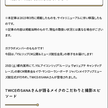
※本記事は2023年3月に掲載したものを、サイトリニューアルに伴い移設したも
のです。
※記事の内容は掲載当時のもので、現在の取扱い状況とは異なる場合がござい
ます。
ガクラボメンバーのももかです！
今回は、「YSLリップCM公開＆ミューズ就任会見」の様子をお届けします！
25日（土）都内某所にて、YSLアイコンリップ「ルージュ ヴォリュプテ キャンディグ
レーズ」の新CM発表会＆イヴ・サンローラン・ボーテ ジャパンメイクアップミュー
ズ就任式が行われ、TWICEのSANAさんが登壇されました。
TWICEのSANAさんが語るメイクのこだわりと撮影エピ
ソード