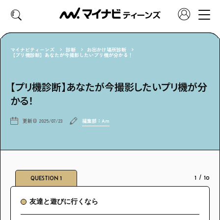
マイナビティーンズ
診断
お出かけ場所診断
【プリ機診断】あなたが今撮影したいプリ機が分かる！
CATEGORY
【プリ機診断】あなたが今撮影したいプリ機が分
好きなカテゴリーから見る
かる！
ファッション
ヘア・メイク
更新日
2025/07/23
編集部：Am
トレンド
スクールライフ
推し活
グルメ
1
/
10
QUESTION 1
エンタメ
診断
友達と遊びに行くなら
特集・連載
社会体験