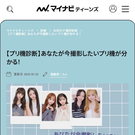
マイナビティーンズ
診断
お出かけ場所診断
【プリ機診断】あなたが今撮影したいプリ機が分かる！
CATEGORY
【プリ機診断】あなたが今撮影したいプリ機が分
好きなカテゴリーから見る
かる！
ファッション
ヘア・メイク
更新日
2025/07/23
編集部：Am
トレンド
スクールライフ
推し活
グルメ
エンタメ
診断
特集・連載
社会体験